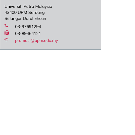
Universiti Putra Malaysia
43400 UPM Serdang
Selangor Darul Ehsan
03-97691294
03-89464121
promosi@upm.edu.my