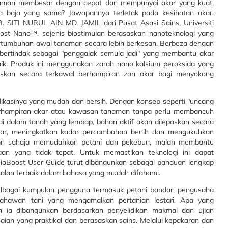
naman membesar dengan cepat dan mempunyai akar yang kuat,
a baja yang sama? Jawapannya terletak pada kesihatan akar.
 SITI NURUL AIN MD. JAMIL dari Pusat Asasi Sains, Universiti
st Nano™, sejenis biostimulan berasaskan nanoteknologi yang
tumbuhan awal tanaman secara lebih berkesan. Berbeza dengan
ertindak sebagai "penggalak semula jadi" yang membantu akar
ik. Produk ini menggunakan zarah nano kalsium peroksida yang
paskan secara terkawal berhampiran zon akar bagi menyokong
ikasinya yang mudah dan bersih. Dengan konsep seperti "uncang
erhampiran akar atau kawasan tanaman tanpa perlu membancuh
di dalam tanah yang lembap, bahan aktif akan dilepaskan secara
kar, meningkatkan kadar percambahan benih dan mengukuhkan
an sahaja memudahkan petani dan pekebun, malah membantu
an yang tidak tepat. Untuk memastikan teknologi ini dapat
ioBoost User Guide turut dibangunkan sebagai panduan lengkap
lan terbaik dalam bahasa yang mudah difahami.
elbagai kumpulan pengguna termasuk petani bandar, pengusaha
ahawan tani yang mengamalkan pertanian lestari. Apa yang
h ia dibangunkan berdasarkan penyelidikan makmal dan ujian
ian yang praktikal dan berasaskan sains. Melalui kepakaran dan