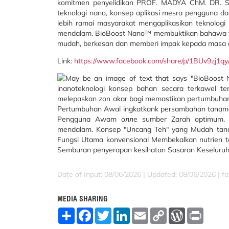
komitmen penyelidikan PROF. MADYA ChM. DR. SI
teknologi nano, konsep aplikasi mesra pengguna 
lebih ramai masyarakat mengaplikasikan teknolog
mendalam. BioBoost Nano™ membuktikan bahawa tek
mudah, berkesan dan memberi impak kepada masa d
Link:
https://www.facebook.com/share/p/1BUv9zj1qy
Date of Input: 08/06/2026 | Updated: 08/06/2026 | fa
MEDIA SHARING
S
F
T
L
E
C
W
P
h
a
w
i
m
o
o
r
a
c
i
n
a
p
r
i