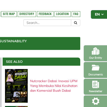
SITE MAP
DIRECTORY
FEEDBACK
LOCATION
FAQ
SUSTAINABILITY
Our Entity
SEE ALSO
Documents
Nutcracker Dabai: Inovasi UPM
Yang Membuka Nilai Kesihatan
dan Komersial Buah Dabai
Newsletter