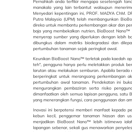
Pernahkah anda terfikir mengapa sesetengah ta
manakala yang lain terbantut walaupun menerim
Menyedari kepentingan ini, PROF. MADYA ChM. DR.
Putra Malaysia (UPM) telah membangunkan BioBoo
direka untuk membantu perkembangan akar dan per
baja yang membekalkan nutrien, BioBoost Nano™ b
menyerap sumber yang diperlukan dengan lebih ba
dibungkus dalam matriks biodegradasi dan dile
pertumbuhan tanaman sejak peringkat awal.
Keunikan BioBoost Nano™ terletak pada kaedah apl
teh", pengguna hanya perlu meletakkan produk b
larutan atau melakukan semburan. Apabila berada 
berperingkat untuk merangsang perkembangan a
pertumbuhan awal tanaman. Pendekatan ini buk
mengurangkan pembaziran serta risiko pengguna
dimanfaatkan oleh semua lapisan pengguna, satu B
yang menerangkan fungsi, cara penggunaan dan ama
Inovasi ini berpotensi memberi manfaat kepada p
kebun kecil, penggemar tanaman hiasan dan us
menjadikan BioBoost Nano™ lebih istimewa iala
lapangan sebenar, sekali gus menawarkan penyelesa