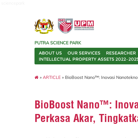
sciencepark
PUTRA SCIENCE PARK
ABOUT US
OUR SERVICES
RESEARCHER
INTELLECTUAL PROPERTY ASSETS 2022–202
»
ARTICLE
» BioBoost Nano™: Inovasi Nanotekno
BioBoost Nano™: Inov
Perkasa Akar, Tingkat