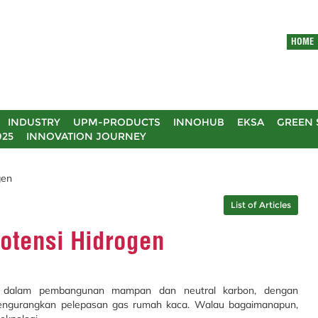
HOME
INDUSTRY
UPM-PRODUCTS
INNOHUB
EKSA
GREEN 
025
INNOVATION JOURNEY
gen
List of Articles
Potensi Hidrogen
g dalam pembangunan mampan dan neutral karbon, dengan
engurangkan pelepasan gas rumah kaca. Walau bagaimanapun,