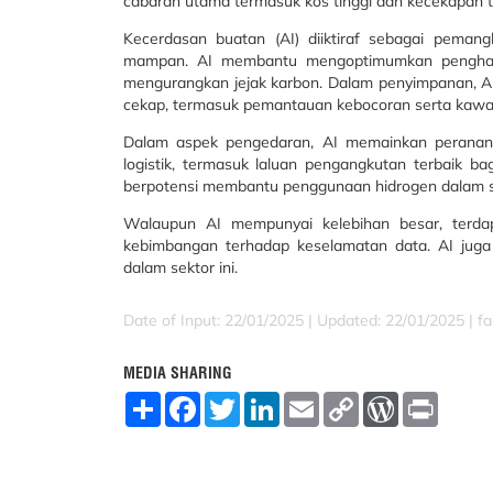
cabaran utama termasuk kos tinggi dan kecekapan t
Kecerdasan buatan (AI) diiktiraf sebagai peman
mampan. AI membantu mengoptimumkan penghasil
mengurangkan jejak karbon. Dalam penyimpanan, A
cekap, termasuk pemantauan kebocoran serta kawala
Dalam aspek pengedaran, AI memainkan peranan
logistik, termasuk laluan pengangkutan terbaik b
berpotensi membantu penggunaan hidrogen dalam se
Walaupun AI mempunyai kelebihan besar, terdap
kebimbangan terhadap keselamatan data. AI juga
dalam sektor ini.
Date of Input: 22/01/2025 | Updated: 22/01/2025 | fa
MEDIA SHARING
S
F
T
L
E
C
W
P
h
a
w
i
m
o
o
r
a
c
i
n
a
p
r
i
r
e
t
k
i
y
d
n
e
b
t
e
l
L
P
t
o
e
d
i
r