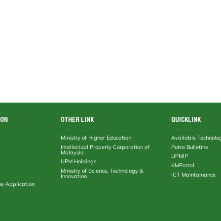
ION
OTHER LINK
QUICKLINK
Ministry of Higher Education
Available Technolo
Intellectual Property Corporation of
Putra Bulletine
Malaysia
UPMIP
UPM Holdings
KMPortal
Ministry of Science, Technology &
ICT Maintainance
Innovation
ne Application