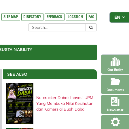
SITE MAP
DIRECTORY
FEEDBACK
LOCATION
FAQ
SUSTAINABILITY
Our Entity
SEE ALSO
Documents
Nutcracker Dabai: Inovasi UPM
Yang Membuka Nilai Kesihatan
dan Komersial Buah Dabai
Newsletter