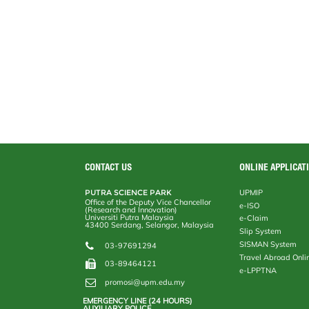
o
r
I
n
e
k
n
k
s
s
CONTACT US
ONLINE APPLICAT
PUTRA SCIENCE PARK
UPMIP
Office of the Deputy Vice Chancellor
e-ISO
(Research and Innovation)
Universiti Putra Malaysia
e-Claim
43400 Serdang, Selangor, Malaysia
Slip System
SISMAN System
03-97691294
Travel Abroad Onli
03-89464121
e-LPPTNA
promosi@upm.edu.my
EMERGENCY LINE (24 HOURS)
AUXILIARY POLICE