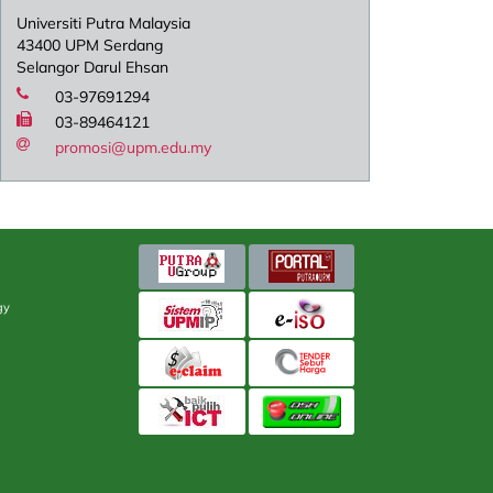
Universiti Putra Malaysia
43400 UPM Serdang
Selangor Darul Ehsan
03-97691294
03-89464121
promosi@upm.edu.my
gy