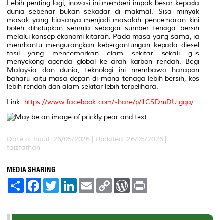
Lebih penting lagi, inovasi ini memberi impak besar kepada
dunia sebenar bukan sekadar di makmal. Sisa minyak
masak yang biasanya menjadi masalah pencemaran kini
boleh dihidupkan semula sebagai sumber tenaga bersih
melalui konsep ekonomi kitaran. Pada masa yang sama, ia
membantu mengurangkan kebergantungan kepada diesel
fosil yang mencemarkan alam sekitar sekali gus
menyokong agenda global ke arah karbon rendah. Bagi
Malaysia dan dunia, teknologi ini membawa harapan
baharu iaitu masa depan di mana tenaga lebih bersih, kos
lebih rendah dan alam sekitar lebih terpelihara.
Link:
https://www.facebook.com/share/p/1CSDmDU gqa/
Date of Input: 26/05/2026 | Updated: 26/05/2026 |
faizfarhan
MEDIA SHARING
S
F
T
L
E
C
W
P
h
a
w
i
m
o
o
r
a
c
i
n
a
p
r
i
r
e
t
k
i
y
d
n
e
b
t
e
l
L
P
t