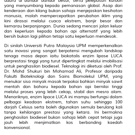
udara di bandar bandar besar, serta pelepasan karbon
yang menyumbang kepada pemanasan global. Asap dari
kenderaan dan kilang bukan sahaja menjejaskan kesihatan
manusia, malah mempercepatkan perubahan iklim yang
kini dirasai melalui cuaca ekstrem, banjir besar dan
kemarau berpanjangan. Dunia sedang mencari jalan keluar
dan keperluan kepada bahan api alternatif yang lebih
bersih bukan lagi pilihan tetapi satu keperluan mendesak.
Di sinilah Universiti Putra Malaysia UPM memperkenalkan
satu inovasi yang sangat berpotensi mengubah landskap
tenaga masa depan iaitu biokatalis enzim lipase LUCA
berprestasi tinggi yang
turut dipertingkat melalui imobilisasi
untuk penghasilan biodiesel. Teknologi ini diketuai oleh Prof.
Dr. Mohd Shukuri bin Mohamad Ali, Profesor daripada
Fakulti Bioteknologi dan Sains Biomolekul UPM, yang
menukar sisa minyak masak terpakai
bahkan minyak sawit
mentah dan baharu kepada bahan api bernilai tinggi
melalui proses yang lebih cekap, stabil dan mesra alam.
Menariknya, enzim lipace LUCA ini mampu berfungsi dalam
pelbagai keadaan ekstrem, tahan suhu sehingga 100
darjah Celsius serta boleh digunakan semula berulang kali
tanpa kehilangan prestasi yang ketara. Ini bermakna
penghasilan biodiesel bukan sahaja lebih cepat tetapi juga
jauh lebih menjimatkan kos berbanding kaedah
konvensional.