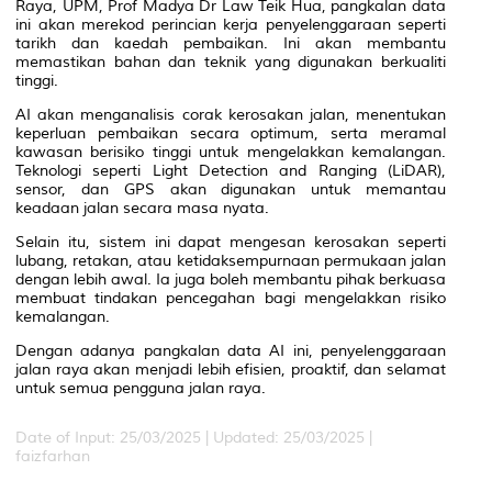
Raya, UPM, Prof Madya Dr Law Teik Hua, pangkalan data
ini akan merekod perincian kerja penyelenggaraan seperti
tarikh dan kaedah pembaikan. Ini akan membantu
memastikan bahan dan teknik yang digunakan berkualiti
tinggi.
AI akan menganalisis corak kerosakan jalan, menentukan
keperluan pembaikan secara optimum, serta meramal
kawasan berisiko tinggi untuk mengelakkan kemalangan.
Teknologi seperti Light Detection and Ranging (LiDAR),
sensor, dan GPS akan digunakan untuk memantau
keadaan jalan secara masa nyata.
Selain itu, sistem ini dapat mengesan kerosakan seperti
lubang, retakan, atau ketidaksempurnaan permukaan jalan
dengan lebih awal. Ia juga boleh membantu pihak berkuasa
membuat tindakan pencegahan bagi mengelakkan risiko
kemalangan.
Dengan adanya pangkalan data AI ini, penyelenggaraan
jalan raya akan menjadi lebih efisien, proaktif, dan selamat
untuk semua pengguna jalan raya.
Date of Input: 25/03/2025 | Updated: 25/03/2025 |
faizfarhan