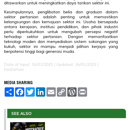
ditawarkan untuk meningkatkan daya tarikan sektor ini.
Kesimpulannya, penglibatan belia dan graduan dalam
sektor pertanian adalah penting untuk memastikan
kelangsungan dan kemajuan sektor ini. Usaha bersepadu
antara kerajaan, institusi pendidikan, dan pihak industri
perlu diperkukuhkan untuk mengubah persepsi negatif
terhadap sektor pertanian. Dengan memanfaatkan
teknologi moden dan menyediakan sistem sokongan yang
kukuh, sektor ini mampu menjadi pilihan kerjaya yang
berpotensi tinggi bagi generasi muda.
Date of Input: 16/01/2025 | Updated: 16/01/2025 |
faizfarhan
MEDIA SHARING
S
F
T
L
E
C
W
P
h
a
w
i
m
o
o
r
a
c
i
n
a
p
r
i
r
e
t
k
i
y
d
n
e
b
t
e
l
L
P
t
o
e
d
i
r
SEE ALSO
o
r
I
n
e
k
n
k
s
s