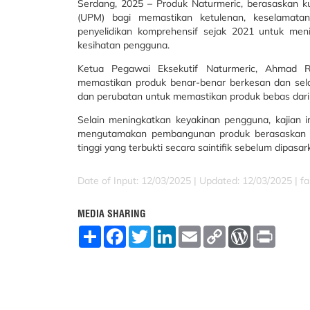
Serdang, 2025 – Produk Naturmeric, berasaskan kuny
(UPM) bagi memastikan ketulenan, keselamatan
penyelidikan komprehensif sejak 2021 untuk meni
kesihatan pengguna.
Ketua Pegawai Eksekutif Naturmeric, Ahmad Ra
memastikan produk benar-benar berkesan dan sela
dan perubatan untuk memastikan produk bebas dar
Selain meningkatkan keyakinan pengguna, kajian i
mengutamakan pembangunan produk berasaskan sai
tinggi yang terbukti secara saintifik sebelum dipasa
Date of Input: 12/03/2025 | Updated: 12/03/2025 | fa
MEDIA SHARING
S
F
T
L
E
C
W
P
h
a
w
i
m
o
o
r
a
c
i
n
a
p
r
i
r
e
t
k
i
y
d
n
e
b
t
e
l
L
P
t
o
e
d
i
r
o
r
I
n
e
k
n
k
s