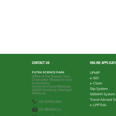
s
CONTACT US
ONLINE APPLICAT
PUTRA SCIENCE PARK
UPMIP
Office of the Deputy Vice Chancellor
e-ISO
(Research and Innovation)
Universiti Putra Malaysia
e-Claim
43400 Serdang, Selangor, Malaysia
Slip System
SISMAN System
03-97691294
Travel Abroad Onli
03-89464121
e-LPPTNA
promosi@upm.edu.my
EMERGENCY LINE (24