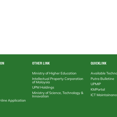
ION
OTHER LINK
QUICKLINK
Ministry of Higher Education
Available Technolo
Intellectual Property Corporation of
Putra Bulletine
Malaysia
UPMIP
UPM Holdings
KMPortal
Ministry of Science, Technology &
ICT Maintainance
Innovation
ne Application