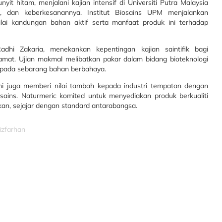
it hitam, menjalani kajian intensif di Universiti Putra Malaysia
, dan keberkesanannya. Institut Biosains UPM menjalankan
lai kandungan bahan aktif serta manfaat produk ini terhadap
dhi Zakaria, menekankan kepentingan kajian saintifik bagi
mat. Ujian makmal melibatkan pakar dalam bidang bioteknologi
ipada sebarang bahan berbahaya.
ni juga memberi nilai tambah kepada industri tempatan dengan
ns. Naturmeric komited untuk menyediakan produk berkualiti
rkan, sejajar dengan standard antarabangsa.
izfarhan