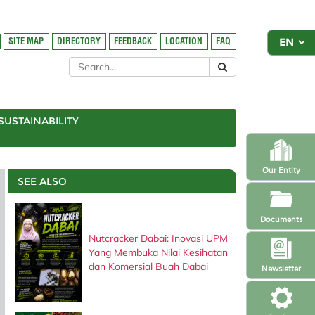
SITE MAP
DIRECTORY
FEEDBACK
LOCATION
FAQ
SUSTAINABILITY
Our Entity
SEE ALSO
Documents
Nutcracker Dabai: Inovasi UPM
Yang Membuka Nilai Kesihatan
dan Komersial Buah Dabai
Newsletter