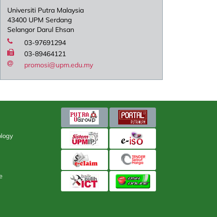
Universiti Putra Malaysia
43400 UPM Serdang
Selangor Darul Ehsan
03-97691294
03-89464121
promosi@upm.edu.my
gy