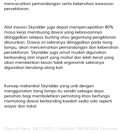
mencacatkan pemandangan serta kebersihan kawasan
persekitaran.
Alat inovasi Skyridder juga dapat mempercepatkan 80%
masa kerja membuang dawai yang kebiasaannya
ditinggalkan selepas bunting atau gegantung pengiklanan
diturunkan. Dawai ini sekiranya ditinggalkan pada tiang
lampu, akan mencemarkan pemandangan dan kebersihan
persekitaran. Skyridder juga amat mudah digunakan
berbanding alat import yang mahal dan lebih berat yang
akan memberikan kesan tidak ergonomik sekiranya
digunakan berulang-ulang kali.
Konsep mekanikal Skyridder yang unik dengan
menggunakan tiang lampu itu sendiri sebagai daya
penahan bagi membolehkan pemotong khas berfungsi
memotong dawai berbanding kaedah sedia ada seperti
wayar dan takal.
Date of Input: 24/12/2021 | Updated: 09/09/2024 | asrizam