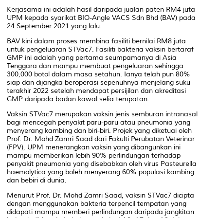
Kerjasama ini adalah hasil daripada jualan paten RM4 juta
UPM kepada syarikat BIO-Angle VACS Sdn Bhd (BAV) pada
24 September 2021 yang lalu.
BAV kini dalam proses membina fasiliti bernilai RM8 juta
untuk pengeluaran STVac7. Fasiliti bakteria vaksin bertaraf
GMP ini adalah yang pertama seumpamanya di Asia
Tenggara dan mampu membuat pengeluaran sehingga
300,000 botol dalam masa setahun. Ianya telah pun 80%
siap dan dijangka beroperasi sepenuhnya menjelang suku
terakhir 2022 setelah mendapat persijilan dan akreditasi
GMP daripada badan kawal selia tempatan.
Vaksin STVac7 merupakan vaksin jenis semburan intranasal
bagi mencegah penyakit paru-paru atau pneumonia yang
menyerang kambing dan biri-biri. Projek yang diketuai oleh
Prof. Dr. Mohd Zamri Saad dari Fakulti Perubatan Veterinar
(FPV), UPM menerangkan vaksin yang dibangunkan ini
mampu memberikan lebih 90% perlindungan terhadap
penyakit pneumonia yang disebabkan oleh virus Pasteurella
haemolytica yang boleh menyerang 60% populasi kambing
dan bebiri di dunia.
Menurut Prof. Dr. Mohd Zamri Saad, vaksin STVac7 dicipta
dengan menggunakan bakteria terpencil tempatan yang
didapati mampu memberi perlindungan daripada jangkitan