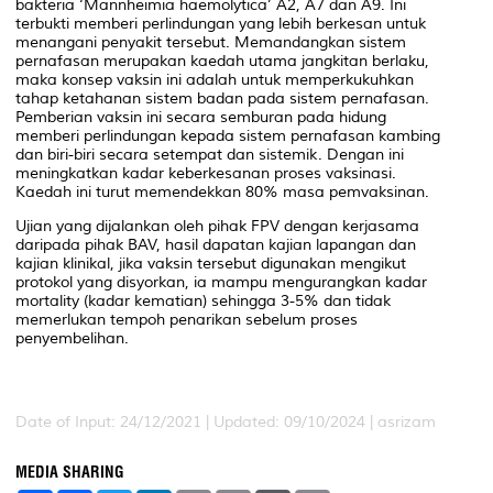
bakteria ‘Mannheimia haemolytica’ A2, A7 dan A9. Ini
terbukti memberi perlindungan yang lebih berkesan untuk
menangani penyakit tersebut. Memandangkan sistem
pernafasan merupakan kaedah utama jangkitan berlaku,
maka konsep vaksin ini adalah untuk memperkukuhkan
tahap ketahanan sistem badan pada sistem pernafasan.
Pemberian vaksin ini secara semburan pada hidung
memberi perlindungan kepada sistem pernafasan kambing
dan biri-biri secara setempat dan sistemik. Dengan ini
meningkatkan kadar keberkesanan proses vaksinasi.
Kaedah ini turut memendekkan 80% masa pemvaksinan.
Ujian yang dijalankan oleh pihak FPV dengan kerjasama
daripada pihak BAV, hasil dapatan kajian lapangan dan
kajian klinikal, jika vaksin tersebut digunakan mengikut
protokol yang disyorkan, ia mampu mengurangkan kadar
mortality (kadar kematian) sehingga 3-5% dan tidak
memerlukan tempoh penarikan sebelum proses
penyembelihan.
Date of Input: 24/12/2021 | Updated: 09/10/2024 | asrizam
MEDIA SHARING