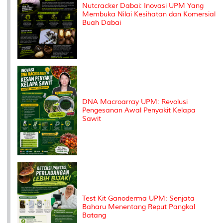
Nutcracker Dabai: Inovasi UPM Yang
Membuka Nilai Kesihatan dan Komersial
Buah Dabai
DNA Macroarray UPM: Revolusi
Pengesanan Awal Penyakit Kelapa
Sawit
Test Kit Ganoderma UPM: Senjata
Baharu Menentang Reput Pangkal
Batang