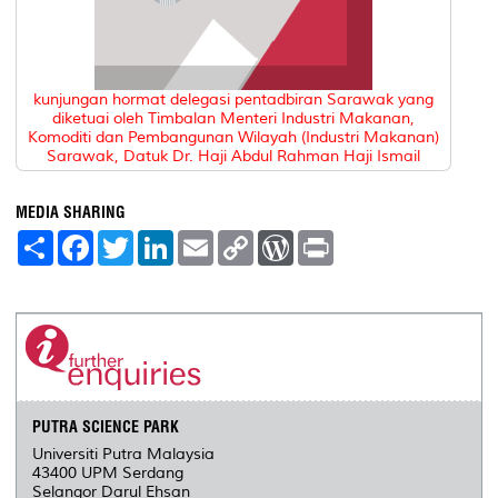
kunjungan hormat delegasi pentadbiran Sarawak yang
diketuai oleh Timbalan Menteri Industri Makanan,
Komoditi dan Pembangunan Wilayah (Industri Makanan)
Sarawak, Datuk Dr. Haji Abdul Rahman Haji Ismail
MEDIA SHARING
S
F
T
L
E
C
W
P
h
a
w
i
m
o
o
r
a
c
i
n
a
p
r
i
r
e
t
k
i
y
d
n
e
b
t
e
l
L
P
t
o
e
d
i
r
o
r
I
n
e
k
n
k
s
s
PUTRA SCIENCE PARK
Universiti Putra Malaysia
43400 UPM Serdang
Selangor Darul Ehsan