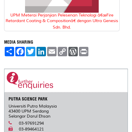
UPM Meterai Perjanjian Pelesenan Teknologi â€œFire
Retardant Coating & Compositionâ€ dengan Ultra Genesis
Sdn. Bhd.
MEDIA SHARING
S
F
T
L
E
C
W
P
h
a
w
i
m
o
o
r
a
c
i
n
a
p
r
i
r
e
t
k
i
y
d
n
e
b
t
e
l
L
P
t
o
e
d
i
r
o
r
I
n
e
k
n
k
s
s
PUTRA SCIENCE PARK
Universiti Putra Malaysia
43400 UPM Serdang
Selangor Darul Ehsan
03-97691294
03-89464121