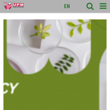
sciencepark
EN