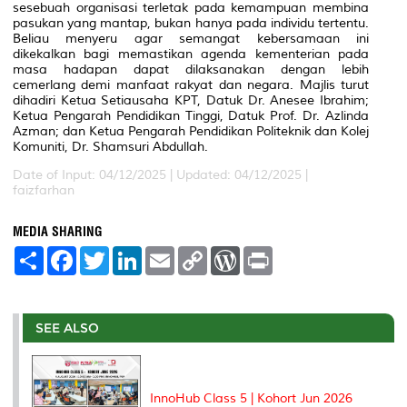
sesebuah organisasi terletak pada kemampuan membina
pasukan yang mantap, bukan hanya pada individu tertentu.
Beliau menyeru agar semangat kebersamaan ini
dikekalkan bagi memastikan agenda kementerian pada
masa hadapan dapat dilaksanakan dengan lebih
cemerlang demi manfaat rakyat dan negara. Majlis turut
dihadiri Ketua Setiausaha KPT, Datuk Dr. Anesee Ibrahim;
Ketua Pengarah Pendidikan Tinggi, Datuk Prof. Dr. Azlinda
Azman; dan Ketua Pengarah Pendidikan Politeknik dan Kolej
Komuniti, Dr. Shamsuri Abdullah.
Date of Input: 04/12/2025 |
Updated: 04/12/2025 |
faizfarhan
MEDIA SHARING
S
F
T
L
E
C
W
P
h
a
w
i
m
o
o
r
a
c
i
n
a
p
r
i
r
e
t
k
i
y
d
n
e
b
t
e
l
L
P
t
o
e
d
i
r
SEE ALSO
o
r
I
n
e
k
n
k
s
s
InnoHub Class 5 | Kohort Jun 2026