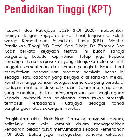
Pendidikan Tinggi (KPT)
Festival Idea Putrajaya 2025 (FOI 2025) melabuhkan
tirainya dengan kejayaan besar hasil kerjasama kukuh
warga Kementerian Pendidikan Tinggi (KPT). Menteri
Pendidikan Tinggi, YB Dato' Seri Diraja Dr. Zambry Abd
Kadir berkata kejayaan festival ini bukan sahaja
bergantung kepada kepimpinan, tetapi juga kepada
semangat kerja berpasukan yang ditunjukkan oleh seluruh
anggota kementerian dari semua peringkat. Beliau turut
menyifatkan penganjuran program berskala besar ini
sebagai satu cabaran yang berjaya dilaksanakan melalui
komitmen tinggi barisan petugas, sama ada yang berada di
hadapan mahupun di sebalik tabir. Dalam majlis apresiasi
yang diadakan, beliau menyampaikan sijil penghargaan
kepada jawatankuasa pelaksana serta rakan strategik
termasuk Perbadanan Putrajaya sebagai tanda
penghargaan atas sokongan mereka.
Penglibatan aktif Naib-Naib Canselor universiti awam,
politeknik dan kolej komuniti dalam menggerakkan
kehadiran pelajar turut menyumbang kepada kemeriahan
FOI 2025. Beliau juga menegaskan bahawa kekuatan