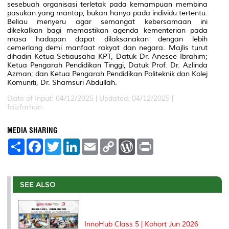
sesebuah organisasi terletak pada kemampuan membina
pasukan yang mantap, bukan hanya pada individu tertentu.
Beliau menyeru agar semangat kebersamaan ini
dikekalkan bagi memastikan agenda kementerian pada
masa hadapan dapat dilaksanakan dengan lebih
cemerlang demi manfaat rakyat dan negara. Majlis turut
dihadiri Ketua Setiausaha KPT, Datuk Dr. Anesee Ibrahim;
Ketua Pengarah Pendidikan Tinggi, Datuk Prof. Dr. Azlinda
Azman; dan Ketua Pengarah Pendidikan Politeknik dan Kolej
Komuniti, Dr. Shamsuri Abdullah.
Date of Input: 04/12/2025 |
Updated: 04/12/2025 |
faizfarhan
MEDIA SHARING
S
F
T
L
E
C
W
P
h
a
w
i
m
o
o
r
a
c
i
n
a
p
r
i
r
e
t
k
i
y
d
n
e
b
t
e
l
L
P
t
o
e
d
i
r
SEE ALSO
o
r
I
n
e
k
n
k
s
s
InnoHub Class 5 | Kohort Jun 2026