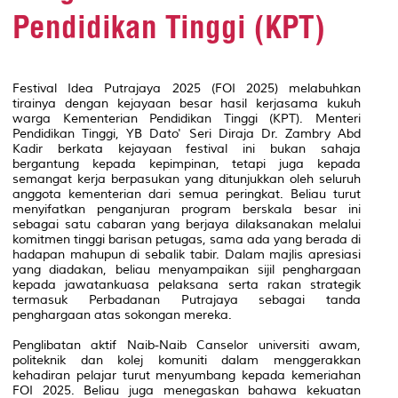
Pendidikan Tinggi (KPT)
Festival Idea Putrajaya 2025 (FOI 2025) melabuhkan
tirainya dengan kejayaan besar hasil kerjasama kukuh
warga Kementerian Pendidikan Tinggi (KPT). Menteri
Pendidikan Tinggi, YB Dato' Seri Diraja Dr. Zambry Abd
Kadir berkata kejayaan festival ini bukan sahaja
bergantung kepada kepimpinan, tetapi juga kepada
semangat kerja berpasukan yang ditunjukkan oleh seluruh
anggota kementerian dari semua peringkat. Beliau turut
menyifatkan penganjuran program berskala besar ini
sebagai satu cabaran yang berjaya dilaksanakan melalui
komitmen tinggi barisan petugas, sama ada yang berada di
hadapan mahupun di sebalik tabir. Dalam majlis apresiasi
yang diadakan, beliau menyampaikan sijil penghargaan
kepada jawatankuasa pelaksana serta rakan strategik
termasuk Perbadanan Putrajaya sebagai tanda
penghargaan atas sokongan mereka.
Penglibatan aktif Naib-Naib Canselor universiti awam,
politeknik dan kolej komuniti dalam menggerakkan
kehadiran pelajar turut menyumbang kepada kemeriahan
FOI 2025. Beliau juga menegaskan bahawa kekuatan