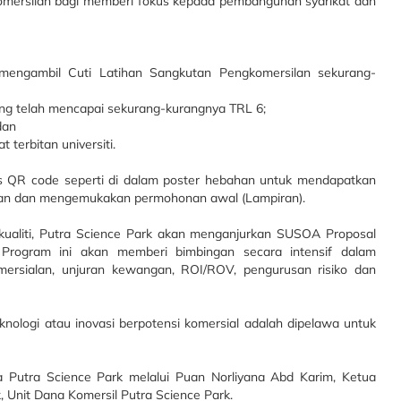
omersilan bagi memberi fokus kepada pembangunan syarikat dan
 mengambil Cuti Latihan Sangkutan Pengkomersilan sekurang-
yang telah mencapai sekurang-kurangnya TRL 6;
dan
terbitan universiti.
 QR code seperti di dalam poster hebahan untuk mendapatkan
an dan mengemukakan permohonan awal (Lampiran).
aliti, Putra Science Park akan menganjurkan SUSOA Proposal
rogram ini akan memberi bimbingan secara intensif dalam
ersialan, unjuran kewangan, ROI/ROV, pengurusan risiko dan
nologi atau inovasi berpotensi komersial adalah dipelawa untuk
a Putra Science Park melalui Puan Norliyana Abd Karim, Ketua
 Unit Dana Komersil Putra Science Park.