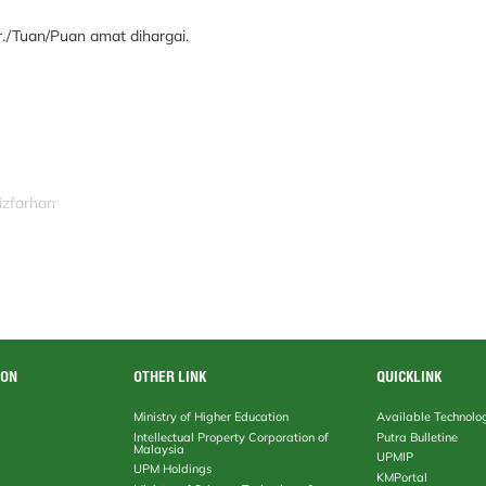
./Tuan/Puan amat dihargai.
izfarhan
ION
OTHER LINK
QUICKLINK
Ministry of Higher Education
Available Technolo
Intellectual Property Corporation of
Putra Bulletine
Malaysia
UPMIP
UPM Holdings
KMPortal