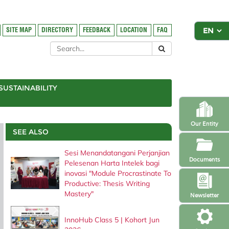
SITE MAP
DIRECTORY
FEEDBACK
LOCATION
FAQ
SUSTAINABILITY
Our Entity
SEE ALSO
Sesi Menandatangani Perjanjian
Documents
Pelesenan Harta Intelek bagi
inovasi "Module Procrastinate To
Productive: Thesis Writing
Mastery"
Newsletter
InnoHub Class 5 | Kohort Jun