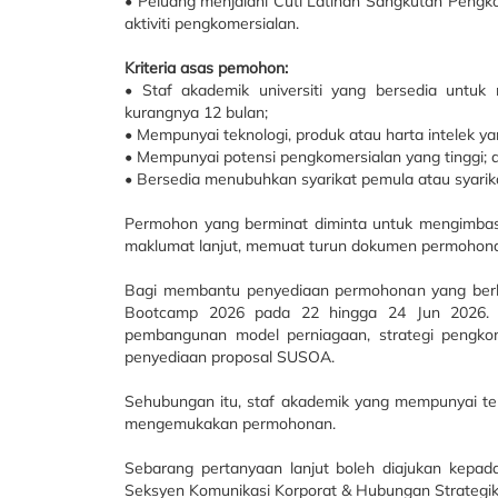
• Peluang menjalani Cuti Latihan Sangkutan Pengk
aktiviti pengkomersialan.
Kriteria asas pemohon:
• Staf akademik universiti yang bersedia untuk
kurangnya 12 bulan;
• Mempunyai teknologi, produk atau harta intelek 
• Mempunyai potensi pengkomersialan yang tinggi; 
• Bersedia menubuhkan syarikat pemula atau syarikat 
Permohon yang berminat diminta untuk mengimbas
maklumat lanjut, memuat turun dokumen permohon
Bagi membantu penyediaan permohonan yang berku
Bootcamp 2026 pada 22 hingga 24 Jun 2026. P
pembangunan model perniagaan, strategi pengkom
penyediaan proposal SUSOA.
Sehubungan itu, staf akademik yang mempunyai tek
mengemukakan permohonan.
Sebarang pertanyaan lanjut boleh diajukan kepad
Seksyen Komunikasi Korporat & Hubungan Strategik,