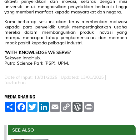
aktiviti penyelidikan dan inovasi, selaras dengan misi
universiti untuk menghasilkan penyelidikan berkualiti tinggi
yang memberi manfaat kepada masyarakat dan negara.
Kami berharap sesi ini akan terus memberikan motivasi
kepada para penyelidik untuk mempertingkatkan usaha
mereka dalam membangunkan produk inovasi yang
mampu mencapai tahap pengkomersialan dan memberi
impak positif kepada pelbagai industri.
"WITH KNOWLEDGE WE SERVE"
Seksyen InnoHub,
Putra Science Park (PSP), UPM.
Date of Input: 13/01/2025 |
Updated: 13/01/2025 |
faizfarhan
MEDIA SHARING
S
F
T
L
E
C
W
P
h
a
w
i
m
o
o
r
a
c
i
n
a
p
r
i
r
e
t
k
i
y
d
n
e
b
t
e
l
L
P
t
o
e
d
i
r
SEE ALSO
o
r
I
n
e
k
n
k
s