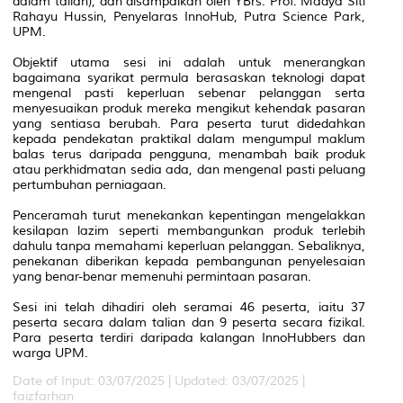
dalam talian), dan disampaikan oleh YBrs. Prof. Madya Siti
Rahayu Hussin, Penyelaras InnoHub, Putra Science Park,
UPM.
Objektif utama sesi ini adalah untuk menerangkan
bagaimana syarikat permula berasaskan teknologi dapat
mengenal pasti keperluan sebenar pelanggan serta
menyesuaikan produk mereka mengikut kehendak pasaran
yang sentiasa berubah. Para peserta turut didedahkan
kepada pendekatan praktikal dalam mengumpul maklum
balas terus daripada pengguna, menambah baik produk
atau perkhidmatan sedia ada, dan mengenal pasti peluang
pertumbuhan perniagaan.
Penceramah turut menekankan kepentingan mengelakkan
kesilapan lazim seperti membangunkan produk terlebih
dahulu tanpa memahami keperluan pelanggan. Sebaliknya,
penekanan diberikan kepada pembangunan penyelesaian
yang benar-benar memenuhi permintaan pasaran.
Sesi ini telah dihadiri oleh seramai 46 peserta, iaitu 37
peserta secara dalam talian dan 9 peserta secara fizikal.
Para peserta terdiri daripada kalangan InnoHubbers dan
warga UPM.
Date of Input: 03/07/2025 |
Updated: 03/07/2025 |
faizfarhan