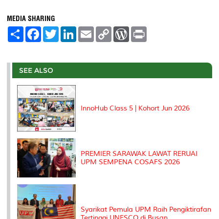
MEDIA SHARING
S
F
T
L
E
C
W
P
h
a
w
i
m
o
o
r
a
c
i
n
a
p
r
i
r
e
t
k
i
y
d
n
e
b
t
e
l
L
P
t
o
e
d
i
r
SEE ALSO
o
r
I
n
e
k
n
k
s
s
InnoHub Class 5 | Kohort Jun 2026
PREMIER SARAWAK LAWAT RERUAI
UPM SEMPENA COSAFS 2026
Syarikat Pemula UPM Raih Pengiktirafan
Tertinggi UNESCO di Busan