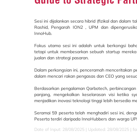
Sesi ini dijalankan secara hibrid (fizikal dan dalam 
Rashid, Pengarah ION2 , UPM dan dipengerusika
InnoHub.
Fokus utama sesi ini adalah untuk berkongsi ba
tetapi untuk membesarkan sebuah startup mereka 
jualan dan strategi pasaran.
Dalam perkongsian ini, penceramah menceritakan p
dalam mencari rakan pengasas dan CEO yang sesua
Berdasarkan pengalaman Qarbotech, perbincangan
panjang, mengekalkan keselarasan visi ketika sy
menjadikan inovasi teknologi tinggi lebih bersedia 
Seramai 59 peserta telah menghadiri sesi ini, deng
Peserta terdiri daripada InnoHubbers dan warga UP
Date of Input: 28/08/2025 |
Updated: 28/08/2025 | fa