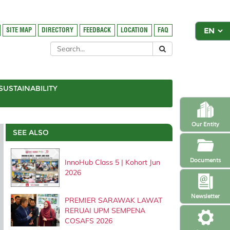
SITE MAP
DIRECTORY
FEEDBACK
LOCATION
FAQ
SUSTAINABILITY
Our Entity
SEE ALSO
Documents
InnoHub Class 5 | Kohort Jun
2026
Newsletter
PREMIER SARAWAK LAWAT
RERUAI UPM SEMPENA
COSAFS 2026