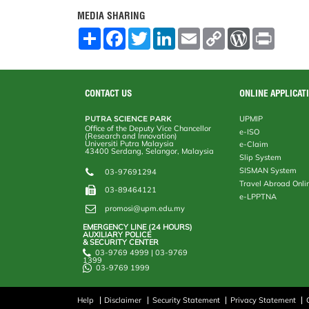
MEDIA SHARING
S
F
T
L
E
C
W
P
h
a
w
i
m
o
o
r
a
c
i
n
a
p
r
i
r
e
t
k
i
y
d
n
e
b
t
e
l
L
P
t
o
e
d
i
r
CONTACT US
ONLINE APPLICAT
o
r
I
n
e
k
n
k
s
PUTRA SCIENCE PARK
UPMIP
s
Office of the Deputy Vice Chancellor
e-ISO
(Research and Innovation)
Universiti Putra Malaysia
e-Claim
43400 Serdang, Selangor, Malaysia
Slip System
SISMAN System
03-97691294
Travel Abroad Onli
03-89464121
e-LPPTNA
promosi@upm.edu.my
EMERGENCY LINE (24 HOURS)
AUXILIARY POLICE
& SECURITY CENTER
03-9769 4999 | 03-9769
1399
03-9769 1999
Help
Disclaimer
Security Statement
Privacy Statement