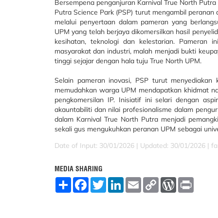
Bersempena penganjuran Karnival True North Putra
Putra Science Park (PSP) turut mengambil peranan a
melalui penyertaan dalam pameran yang berlangs
UPM yang telah berjaya dikomersilkan hasil penye
kesihatan, teknologi dan kelestarian. Pameran 
masyarakat dan industri, malah menjadi bukti keupa
tinggi sejajar dengan hala tuju True North UPM.
Selain pameran inovasi, PSP turut menyediakan 
memudahkan warga UPM mendapatkan khidmat nasih
pengkomersilan IP. Inisiatif ini selari dengan asp
akauntabiliti dan nilai profesionalisme dalam pengu
dalam Karnival True North Putra menjadi pemang
sekali gus mengukuhkan peranan UPM sebagai univers
Date of Input: 30/01/2026 |
Updated: 30/01/2026 | fa
MEDIA SHARING
S
F
T
L
E
C
W
P
h
a
w
i
m
o
o
r
a
c
i
n
a
p
r
i
r
e
t
k
i
y
d
n
e
b
t
e
l
L
P
t