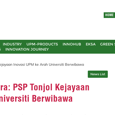
HOME
INDUSTRY
UPM-PRODUCTS
INNOHUB
EKSA
GREEN 
5
INNOVATION JOURNEY
 Kejayaan Inovasi UPM ke Arah Universiti Berwibawa
News List
tra: PSP Tonjol Kejayaan
niversiti Berwibawa