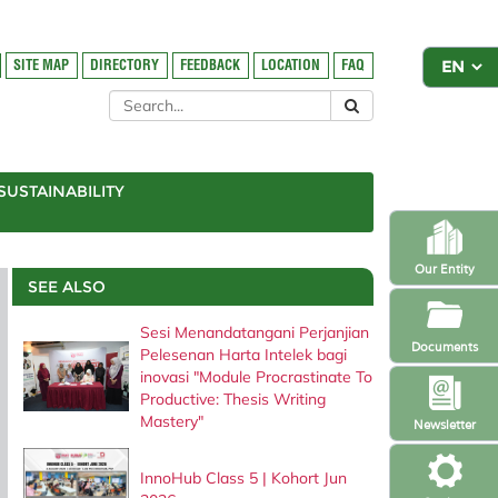
SITE MAP
DIRECTORY
FEEDBACK
LOCATION
FAQ
SUSTAINABILITY
Our Entity
SEE ALSO
Sesi Menandatangani Perjanjian
Documents
Pelesenan Harta Intelek bagi
inovasi "Module Procrastinate To
Productive: Thesis Writing
Mastery"
Newsletter
InnoHub Class 5 | Kohort Jun