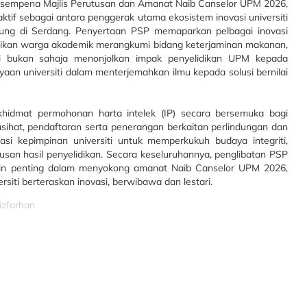
 sempena Majlis Perutusan dan Amanat Naib Canselor UPM 2026,
ktif sebagai antara penggerak utama ekosistem inovasi universiti
ung di Serdang. Penyertaan PSP memaparkan pelbagai inovasi
lidikan warga akademik merangkumi bidang keterjaminan makanan,
ini bukan sahaja menonjolkan impak penyelidikan UPM kepada
yaan universiti dalam menterjemahkan ilmu kepada solusi bernilai
khidmat permohonan harta intelek (IP) secara bersemuka bagi
at, pendaftaran serta penerangan berkaitan perlindungan dan
irasi kepimpinan universiti untuk memperkukuh budaya integriti,
rusan hasil penyelidikan. Secara keseluruhannya, penglibatan PSP
kin penting dalam menyokong amanat Naib Canselor UPM 2026,
iti berteraskan inovasi, berwibawa dan lestari.
izfarhan