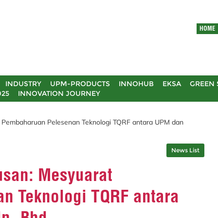
HOME
INDUSTRY
UPM-PRODUCTS
INNOHUB
EKSA
GREEN 
025
INNOVATION JOURNEY
at Pembaharuan Pelesenan Teknologi TQRF antara UPM dan
News List
rusan: Mesyuarat
n Teknologi TQRF antara
n. Bhd.