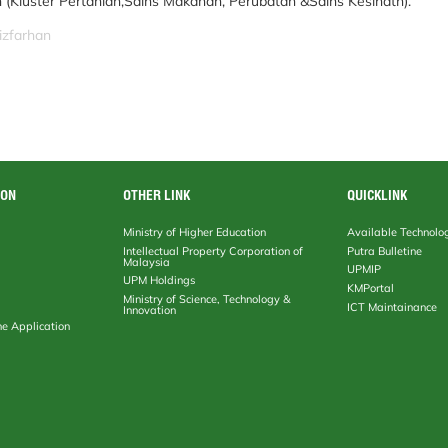
Kluster Pertanian,Sains Makanan, Perubatan &Sains Kesihatn).
izfarhan
ION
OTHER LINK
QUICKLINK
Ministry of Higher Education
Available Technolo
Intellectual Property Corporation of
Putra Bulletine
Malaysia
UPMIP
UPM Holdings
KMPortal
Ministry of Science, Technology &
ICT Maintainance
Innovation
ne Application