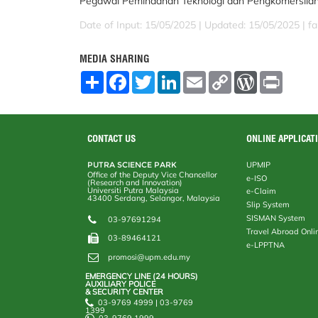
Pegawai Pemindahan Teknologi dan Pengkomersilan (
Date of Input: 15/05/2025 |
Updated: 15/05/2025 | fa
MEDIA SHARING
S
F
T
L
E
C
W
P
h
a
w
i
m
o
o
r
a
c
i
n
a
p
r
i
r
e
t
k
i
y
d
n
e
b
t
e
l
L
P
t
o
e
d
i
r
CONTACT US
ONLINE APPLICAT
o
r
I
n
e
k
n
k
s
PUTRA SCIENCE PARK
UPMIP
s
Office of the Deputy Vice Chancellor
e-ISO
(Research and Innovation)
Universiti Putra Malaysia
e-Claim
43400 Serdang, Selangor, Malaysia
Slip System
SISMAN System
03-97691294
Travel Abroad Onli
03-89464121
e-LPPTNA
promosi@upm.edu.my
EMERGENCY LINE (24 HOURS)
AUXILIARY POLICE
& SECURITY CENTER
03-9769 4999 | 03-9769
1399