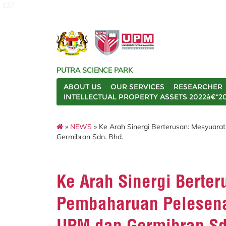
127
PUTRA SCIENCE PARK
ABOUT US
OUR SERVICES
RESEARCHER
INTELLECTUAL PROPERTY ASSETS 2022â€“2
»
NEWS
» Ke Arah Sinergi Berterusan: Mesyuar
Germibran Sdn. Bhd.
Ke Arah Sinergi Berte
Pembaharuan Pelesena
UPM dan Germibran Sd