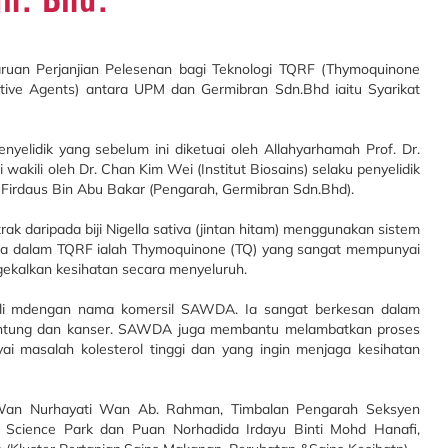
uan Perjanjian Pelesenan bagi Teknologi TQRF (Thymoquinone
ctive Agents) antara UPM dan Germibran Sdn.Bhd iaitu Syarikat
enyelidik yang sebelum ini diketuai oleh Allahyarhamah Prof. Dr.
 wakili oleh Dr. Chan Kim Wei (Institut Biosains) selaku penyelidik
 Firdaus Bin Abu Bakar (Pengarah, Germibran Sdn.Bhd).
trak daripada biji Nigella sativa (jintan hitam) menggunakan sistem
utama dalam TQRF ialah Thymoquinone (TQ) yang sangat mempunyai
gekalkan kesihatan secara menyeluruh.
enali mdengan nama komersil SAWDA. Ia sangat berkesan dalam
 jantung dan kanser. SAWDA juga membantu melambatkan proses
 masalah kolesterol tinggi dan yang ingin menjaga kesihatan
. Wan Nurhayati Wan Ab. Rahman, Timbalan Pengarah Seksyen
 Science Park dan Puan Norhadida Irdayu Binti Mohd Hanafi,