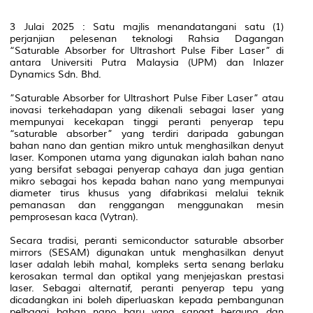
3 Julai 2025 : Satu majlis menandatangani satu (1)
perjanjian pelesenan teknologi Rahsia Dagangan
“Saturable Absorber for Ultrashort Pulse Fiber Laser” di
antara Universiti Putra Malaysia (UPM) dan Inlazer
Dynamics Sdn. Bhd.
”Saturable Absorber for Ultrashort Pulse Fiber Laser” atau
inovasi terkehadapan yang dikenali sebagai laser yang
mempunyai kecekapan tinggi peranti penyerap tepu
“saturable absorber” yang terdiri daripada gabungan
bahan nano dan gentian mikro untuk menghasilkan denyut
laser. Komponen utama yang digunakan ialah bahan nano
yang bersifat sebagai penyerap cahaya dan juga gentian
mikro sebagai hos kepada bahan nano yang mempunyai
diameter tirus khusus yang difabrikasi melalui teknik
pemanasan dan renggangan menggunakan mesin
pemprosesan kaca (Vytran).
Secara tradisi, peranti semiconductor saturable absorber
mirrors (SESAM) digunakan untuk menghasilkan denyut
laser adalah lebih mahal, kompleks serta senang berlaku
kerosakan termal dan optikal yang menjejaskan prestasi
laser. Sebagai alternatif, peranti penyerap tepu yang
dicadangkan ini boleh diperluaskan kepada pembangunan
pelbagai bahan nano baru yang sangat berguna dan