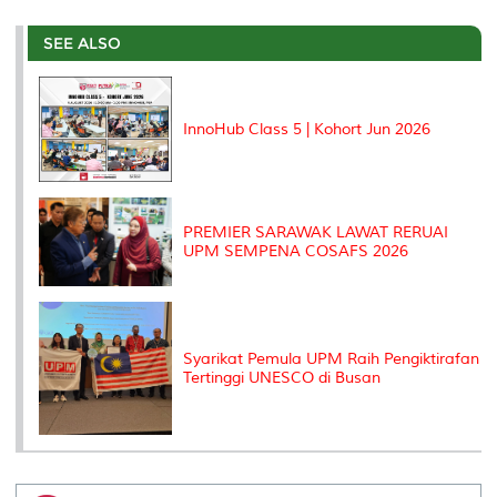
r
e
t
k
i
y
d
n
e
b
t
e
l
L
P
t
o
e
d
i
r
SEE ALSO
o
r
I
n
e
k
n
k
s
s
InnoHub Class 5 | Kohort Jun 2026
PREMIER SARAWAK LAWAT RERUAI
UPM SEMPENA COSAFS 2026
Syarikat Pemula UPM Raih Pengiktirafan
Tertinggi UNESCO di Busan