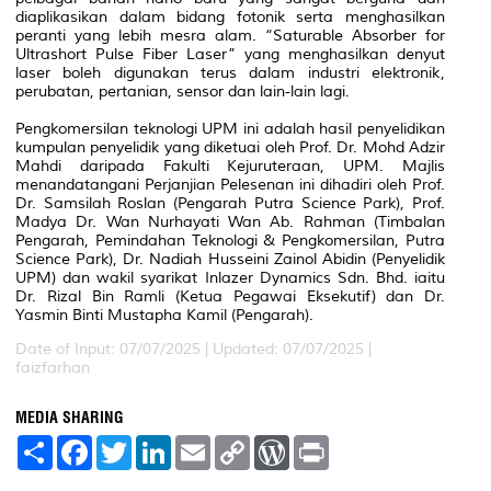
diaplikasikan dalam bidang fotonik serta menghasilkan
peranti yang lebih mesra alam. “Saturable Absorber for
Ultrashort Pulse Fiber Laser” yang menghasilkan denyut
laser boleh digunakan terus dalam industri elektronik,
perubatan, pertanian, sensor dan lain-lain lagi.
Pengkomersilan teknologi UPM ini adalah hasil penyelidikan
kumpulan penyelidik yang diketuai oleh Prof. Dr. Mohd Adzir
Mahdi daripada Fakulti Kejuruteraan, UPM. Majlis
menandatangani Perjanjian Pelesenan ini dihadiri oleh Prof.
Dr. Samsilah Roslan (Pengarah Putra Science Park), Prof.
Madya Dr. Wan Nurhayati Wan Ab. Rahman (Timbalan
Pengarah, Pemindahan Teknologi & Pengkomersilan, Putra
Science Park), Dr. Nadiah Husseini Zainol Abidin (Penyelidik
UPM) dan wakil syarikat Inlazer Dynamics Sdn. Bhd. iaitu
Dr. Rizal Bin Ramli (Ketua Pegawai Eksekutif) dan Dr.
Yasmin Binti Mustapha Kamil (Pengarah).
Date of Input: 07/07/2025 |
Updated: 07/07/2025 |
faizfarhan
MEDIA SHARING
S
F
T
L
E
C
W
P
h
a
w
i
m
o
o
r
a
c
i
n
a
p
r
i