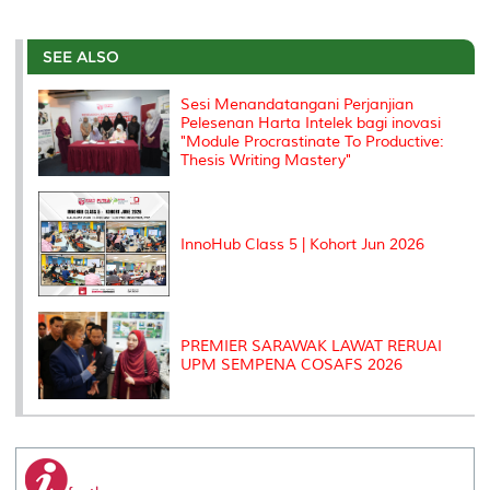
a
c
i
n
a
p
r
i
r
e
t
k
i
y
d
n
e
b
t
e
l
L
P
t
o
e
d
i
r
SEE ALSO
o
r
I
n
e
k
n
k
s
Sesi Menandatangani Perjanjian
s
Pelesenan Harta Intelek bagi inovasi
"Module Procrastinate To Productive:
Thesis Writing Mastery"
InnoHub Class 5 | Kohort Jun 2026
PREMIER SARAWAK LAWAT RERUAI
UPM SEMPENA COSAFS 2026