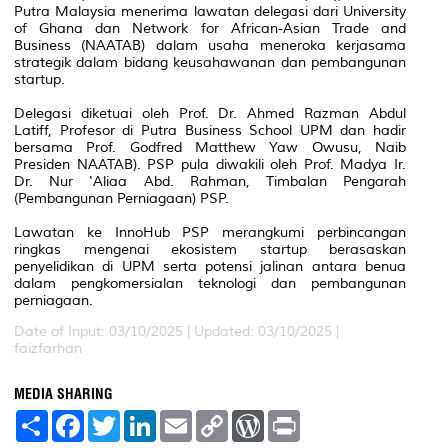
Putra Malaysia menerima lawatan delegasi dari University
of Ghana dan Network for African-Asian Trade and
Business (NAATAB) dalam usaha meneroka kerjasama
strategik dalam bidang keusahawanan dan pembangunan
startup.
Delegasi diketuai oleh Prof. Dr. Ahmed Razman Abdul
Latiff, Profesor di Putra Business School UPM dan hadir
bersama Prof. Godfred Matthew Yaw Owusu, Naib
Presiden NAATAB). PSP pula diwakili oleh Prof. Madya Ir.
Dr. Nur 'Aliaa Abd. Rahman, Timbalan Pengarah
(Pembangunan Perniagaan) PSP.
Lawatan ke InnoHub PSP merangkumi perbincangan
ringkas mengenai ekosistem startup berasaskan
penyelidikan di UPM serta potensi jalinan antara benua
dalam pengkomersialan teknologi dan pembangunan
perniagaan.
Date of Input: 03/10/2025 |
Updated: 03/10/2025 |
faizfarhan
MEDIA SHARING
S
F
T
L
E
C
W
P
h
a
w
i
m
o
o
r