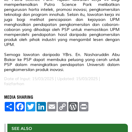
memperkenalkan Putra Science Park melibatkan
pengurusan harta intelek, promosi inovasi, pengkomersilan
teknologi dan program innohub. Selain itu, lawatan kerja ini
juga bagi melihat pencapaian dan kejayaan UPM
menghasilkan pendapatan pengkomersilan dan cabaran-
cabaran yang dihadapi oleh PSP untuk memastikan UPM
memperolehi pendapatan hasil daripada pengkomersilan
produk oleh pihak industri yang mengambil lesen dengan
UPM.
Semoga lawatan daripada YBrs. En. Nasharuddin Abu
Bakar ke PSP dapat membuka peluang yang cerah untuk
PSP dalam meningkatkan pendapatan Universiti dalam
pengkomersilan produk inovasi.
Date of Input: 15/03/2025 |
Updated: 15/03/2025 |
faizfarhan
MEDIA SHARING
S
F
T
L
E
C
W
P
h
a
w
i
m
o
o
r
a
c
i
n
a
p
r
i
r
e
t
k
i
y
d
n
e
b
t
e
l
L
P
t
o
e
d
i
r
SEE ALSO