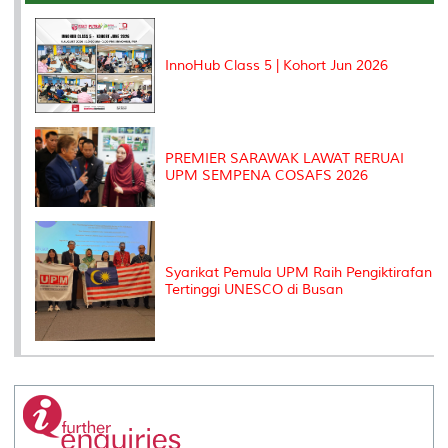
o
r
I
n
e
k
n
k
s
s
InnoHub Class 5 | Kohort Jun 2026
PREMIER SARAWAK LAWAT RERUAI
UPM SEMPENA COSAFS 2026
Syarikat Pemula UPM Raih Pengiktirafan
Tertinggi UNESCO di Busan