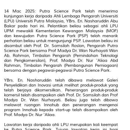
14 Mac 2025: Putra Science Park telah menerima
kunjungan kerja daripada Ahli Lembaga Pengarah Universiti
(LPU) Universiti Putra Malaysia, YBrs. En. Nasharuddin Abu
Bakar pada hari ini. Pelantikan beliau sebagai ahli LPU
UPM mewakili Kementerian Kewangan Malaysia (MOF)
dan kewujudan Putra Science Park (PSP) telah menarik
perhatian beliau untuk mengunjungi PSP. Lawatan beliau ini
disambut oleh Prof. Dr. Samsilah Roslan, Pengarah Putra
Science Park bersama Prof Madya Dr. Wan Nurhayati Wan
Ab. Rahman, Timbalan Pengarah (Pemindahan Teknologi
dan Pengkomersilan), Prof. Madya Dr. Nur 'Aliaa Abd
Rahman, Timbalan Pengarah (Pembangunan Perniagaan)
bersama dengan pegawai-pegawai Putra Science Park.
YBrs. En. Nasharuddin telah dibawa melawat Galeri
Penyelidikan dan Inovasi untuk melihat produk-produk yang
telah berjaya dikomersilkan. Penerangan produk-produk
komersil telah disampaikan oleh Prof. Dr. Samsilah dan Prof
Madya Dr. Wan Nurhayati. Beliau juga telah dibawa
melawat ruangan Innohub dan penerangan mengenai
program Innohub kepada start-up telah disampaikan oleh
Prof. Madya Dr. Nur 'Aliaa.
Lawatan kerja daripada ahli LPU merupakan kali keempat
ke Putra Science Park. Tujuan lawatan kerja ini bagi