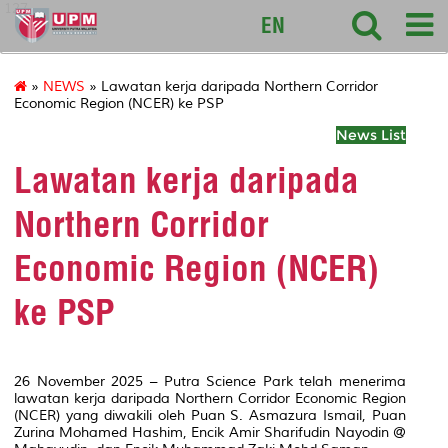
127
EN
»
NEWS
» Lawatan kerja daripada Northern Corridor
Economic Region (NCER) ke PSP
News List
Lawatan kerja daripada
Northern Corridor
Economic Region (NCER)
ke PSP
26 November 2025 – Putra Science Park telah menerima
lawatan kerja daripada Northern Corridor Economic Region
(NCER) yang diwakili oleh Puan S. Asmazura Ismail, Puan
Zurina Mohamed Hashim, Encik Amir Sharifudin Nayodin @