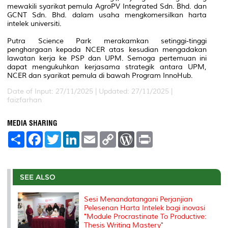
mewakili syarikat pemula AgroPV Integrated Sdn. Bhd. dan
GCNT Sdn. Bhd. dalam usaha mengkomersilkan harta
intelek universiti.
Putra Science Park merakamkan setinggi-tinggi
penghargaan kepada NCER atas kesudian mengadakan
lawatan kerja ke PSP dan UPM. Semoga pertemuan ini
dapat mengukuhkan kerjasama strategik antara UPM,
NCER dan syarikat pemula di bawah Program InnoHub.
Date of Input: 27/11/2025 |
Updated: 27/11/2025 |
faizfarhan
MEDIA SHARING
S
F
T
L
E
C
W
P
h
a
w
i
m
o
o
r
a
c
i
n
a
p
r
i
r
e
t
k
i
y
d
n
e
b
t
e
l
L
P
t
o
e
d
i
r
SEE ALSO
o
r
I
n
e
k
n
k
s
Sesi Menandatangani Perjanjian
s
Pelesenan Harta Intelek bagi inovasi
"Module Procrastinate To Productive:
Thesis Writing Mastery"