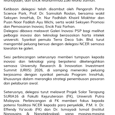
Mahayudin, dan Encik Muhammad Zaki Mohd Saman.
Ketibaan delegasi telah disambut oleh Pengarah Putra
Science Park, Prof. Dr. Samsilah Roslan, bersama wakil
Seksyen InnoHub, Dr. Nur Fadhilah Khairil Mokhtar dan
Puan Noor Fadilah Ayu Wichi, serta wakil Seksyen Promosi
dan Pemasaran Inovasi, Encik Faiz Farhan.
Delegasi dibawa melawat Galeri Inovasi PSP bagi melihat
pelbagai inovasi dan teknologi berasaskan harta intelek
universiti. Syarikat pemula Terra Deca Sdn. Bhd. turut
mengambil peluang bersua dengan delegasi NCER semasa
lawatan ke galeri.
Sesi perbincangan seterusnya memberi tumpuan kepada
inovasi dan teknologi yang berpotensi diketengahkan
semasa University Research & Innovation Investment
Summit (URIIS) 2026, di samping meneroka peluang
kerjasama dengan syarikat pemula Program InnoHub,
khususnya dalam merangka strategi penembusan pasaran
dan pelaburan awal.
Seterusnya, delegasi turut melawat Projek Solar Terapung
SURIA16 di Fakulti Kejuruteraan (FK), Universiti Putra
Malaysia. Perbincangan di FK memberi fokus kepada
potensi fasilitasi NCER kepada para penyelidik, P.M. Ir. Dr.
Effendy Ya'acob (FK) dan Dr. Ismayadi Ismail (Institut
Nanosains & Nanoteknologi), yang masing-masing