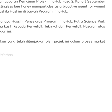
gan Laporan Kemajuan Projek InnoHub Fasa 2: Kohort September
stingless bee honey nanoparticles as a bioactive agent for wound
rhashila Hashim di bawah Program InnoHub.
i Rahayu Hussin, Penyelaras Program InnoHub. Putra Science Park
a kasih kepada Penyelidik Teknikal dan Penyelidik Pasaran atas
an ini.
n yang telah ditunjukkan oleh projek ini dalam proses market
izfarhan