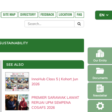
SITE MAP
DIRECTORY
FEEDBACK
LOCATION
FAQ
SUSTAINABILITY
Our Entity
SEE ALSO
Documents
InnoHub Class 5 | Kohort Jun
2026
Newsletter
PREMIER SARAWAK LAWAT
RERUAI UPM SEMPENA
COSAFS 2026