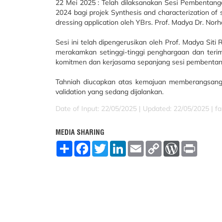
22 Mei 2025 : Telah dilaksanakan Sesi Pembentan
2024 bagi projek Synthesis and characterization of 
dressing application oleh YBrs. Prof. Madya Dr. No
Sesi ini telah dipengerusikan oleh Prof. Madya Sit
merakamkan setinggi-tinggi penghargaan dan terim
komitmen dan kerjasama sepanjang sesi pembentang
Tahniah diucapkan atas kemajuan memberangsangka
validation yang sedang dijalankan.
Date of Input: 22/05/2025 |
Updated: 22/05/2025 | fa
MEDIA SHARING
S
F
T
L
E
C
W
P
h
a
w
i
m
o
o
r
a
c
i
n
a
p
r
i
r
e
t
k
i
y
d
n
e
b
t
e
l
L
P
t
o
e
d
i
r
o
r
I
n
e
k
n
k
s
s