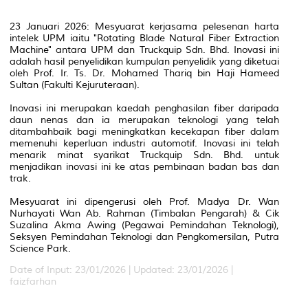
23 Januari 2026: Mesyuarat kerjasama pelesenan harta
intelek UPM iaitu "Rotating Blade Natural Fiber Extraction
Machine" antara UPM dan Truckquip Sdn. Bhd. Inovasi ini
adalah hasil penyelidikan kumpulan penyelidik yang diketuai
oleh Prof. Ir. Ts. Dr. Mohamed Thariq bin Haji Hameed
Sultan (Fakulti Kejuruteraan).
Inovasi ini merupakan kaedah penghasilan fiber daripada
daun nenas dan ia merupakan teknologi yang telah
ditambahbaik bagi meningkatkan kecekapan fiber dalam
memenuhi keperluan industri automotif. Inovasi ini telah
menarik minat syarikat Truckquip Sdn. Bhd. untuk
menjadikan inovasi ini ke atas pembinaan badan bas dan
trak.
Mesyuarat ini dipengerusi oleh Prof. Madya Dr. Wan
Nurhayati Wan Ab. Rahman (Timbalan Pengarah) & Cik
Suzalina Akma Awing (Pegawai Pemindahan Teknologi),
Seksyen Pemindahan Teknologi dan Pengkomersilan, Putra
Science Park.
Date of Input: 23/01/2026 |
Updated: 23/01/2026 |
faizfarhan