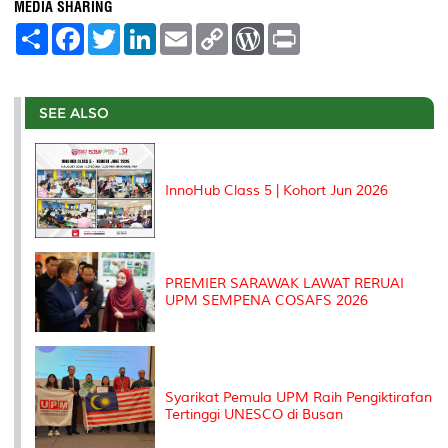
MEDIA SHARING
S
F
T
L
E
C
W
P
h
a
w
i
m
o
o
r
a
c
i
n
a
p
r
i
r
e
t
k
i
y
d
n
e
b
t
e
l
L
P
t
o
e
d
i
r
SEE ALSO
o
r
I
n
e
k
n
k
s
s
InnoHub Class 5 | Kohort Jun 2026
PREMIER SARAWAK LAWAT RERUAI
UPM SEMPENA COSAFS 2026
Syarikat Pemula UPM Raih Pengiktirafan
Tertinggi UNESCO di Busan