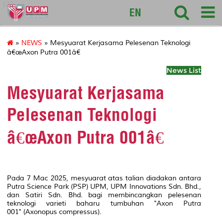
127
EN
»
NEWS
» Mesyuarat Kerjasama Pelesenan Teknologi
â€œAxon Putra 001â€
News List
Mesyuarat Kerjasama
Pelesenan Teknologi
â€œAxon Putra 001â€
Pada 7 Mac 2025, mesyuarat atas talian diadakan antara
Putra Science Park (PSP) UPM, UPM Innovations Sdn. Bhd.,
dan Satiri Sdn. Bhd. bagi membincangkan pelesenan
teknologi varieti baharu tumbuhan "Axon Putra
001" (Axonopus compressus).