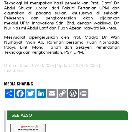
Teknologi ini merupakan hasil penyelidikan Prof. Dato’ Dr.
Abdul Shukor Juraimi dari Fakulti Pertanian UPM dan
digunakan di padang sukan, khususnya di sekolah.
Pelesenan dan pengkomersilan akan dijalankan
melalui UPM Innovations Sdn. Bhd. dengan wakilnya, Dr.
Nur Nasimi Abdul Latif dan Puan Azean Irdawati Mukhtar.
Mesyuarat dipengerusikan oleh Prof. Madya Dr. Wan
Nurhayati Wan Ab. Rahman bersama Puan Norhadida
Irdayu Binti Mohd Hanafi dari Seksyen Pemindahan
Teknologi dan Pengkomersilan, PSP UPM.
Date of Input: 07/03/2025 |
Updated: 07/03/2025 |
faizfarhan
MEDIA SHARING
S
F
T
L
E
C
W
P
h
a
w
i
m
o
o
r
a
c
i
n
a
p
r
i
r
e
t
k
i
y
d
n
e
b
t
e
l
L
P
t
o
e
d
i
r
SEE ALSO
o
r
I
n
e
k
n
k
s
s