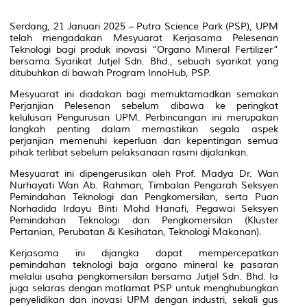
Serdang, 21 Januari 2025 – Putra Science Park (PSP), UPM
telah mengadakan Mesyuarat Kerjasama Pelesenan
Teknologi bagi produk inovasi “Organo Mineral Fertilizer”
bersama Syarikat Jutjel Sdn. Bhd., sebuah syarikat yang
ditubuhkan di bawah Program InnoHub, PSP.
Mesyuarat ini diadakan bagi memuktamadkan semakan
Perjanjian Pelesenan sebelum dibawa ke peringkat
kelulusan Pengurusan UPM. Perbincangan ini merupakan
langkah penting dalam memastikan segala aspek
perjanjian memenuhi keperluan dan kepentingan semua
pihak terlibat sebelum pelaksanaan rasmi dijalankan.
Mesyuarat ini dipengerusikan oleh Prof. Madya Dr. Wan
Nurhayati Wan Ab. Rahman, Timbalan Pengarah Seksyen
Pemindahan Teknologi dan Pengkomersilan, serta Puan
Norhadida Irdayu Binti Mohd Hanafi, Pegawai Seksyen
Pemindahan Teknologi dan Pengkomersilan (Kluster
Pertanian, Perubatan & Kesihatan, Teknologi Makanan).
Kerjasama ini dijangka dapat mempercepatkan
pemindahan teknologi baja organo mineral ke pasaran
melalui usaha pengkomersilan bersama Jutjel Sdn. Bhd. Ia
juga selaras dengan matlamat PSP untuk menghubungkan
penyelidikan dan inovasi UPM dengan industri, sekali gus