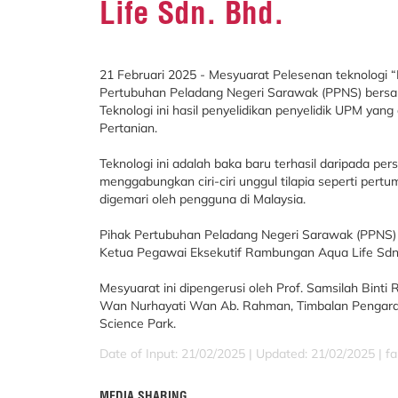
Life Sdn. Bhd.
21 Februari 2025 - Mesyuarat Pelesenan teknologi “
Pertubuhan Peladang Negeri Sarawak (PPNS) bersa
Teknologi ini hasil penyelidikan penyelidik UPM yang 
Pertanian.
Teknologi ini adalah baka baru terhasil daripada pers
menggabungkan ciri-ciri unggul tilapia seperti pe
digemari oleh pengguna di Malaysia.
Pihak Pertubuhan Peladang Negeri Sarawak (PPNS) d
Ketua Pegawai Eksekutif Rambungan Aqua Life Sdn
Mesyuarat ini dipengerusi oleh Prof. Samsilah Binti
Wan Nurhayati Wan Ab. Rahman, Timbalan Pengarah
Science Park.
Date of Input: 21/02/2025 |
Updated: 21/02/2025 | fa
MEDIA SHARING