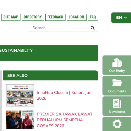
SITE MAP
DIRECTORY
FEEDBACK
LOCATION
FAQ
SUSTAINABILITY
Our Entity
SEE ALSO
Documents
InnoHub Class 5 | Kohort Jun
2026
Newsletter
PREMIER SARAWAK LAWAT
RERUAI UPM SEMPENA
COSAFS 2026