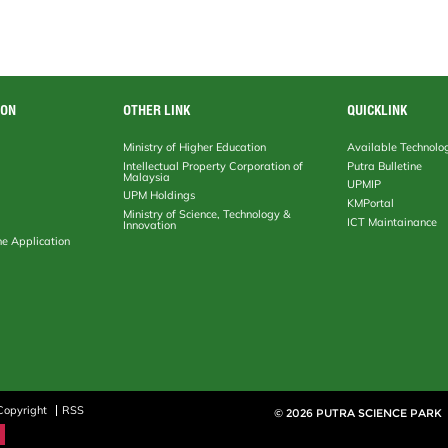
ION
OTHER LINK
QUICKLINK
Ministry of Higher Education
Available Technolo
Intellectual Property Corporation of
Putra Bulletine
Malaysia
UPMIP
UPM Holdings
KMPortal
Ministry of Science, Technology &
ICT Maintainance
Innovation
ne Application
Copyright
RSS
© 2026 PUTRA SCIENCE PARK