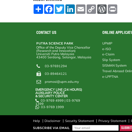
S
F
T
L
E
C
W
P
h
a
w
i
m
o
o
r
a
c
i
n
a
p
r
i
r
e
t
k
i
y
d
n
e
b
t
e
l
L
P
t
o
e
d
i
r
CONTACT US
ONLINE APPLICAT
o
r
I
n
e
k
n
k
s
PUTRA SCIENCE PARK
UPMIP
s
Office of the Deputy Vice Chancellor
e-ISO
(Research and Innovation)
Universiti Putra Malaysia
e-Claim
43400 Serdang, Selangor, Malaysia
Slip System
SISMAN System
03-97691294
Travel Abroad Onli
03-89464121
e-LPPTNA
promosi@upm.edu.my
EMERGENCY LINE (24 HOURS)
AUXILIARY POLICE
& SECURITY CENTER
03-9769 4999 | 03-9769
1399
03-9769 1999
Help
Disclaimer
Security Statement
Privacy Statement
SUBSCRIBE VIA EMAIL