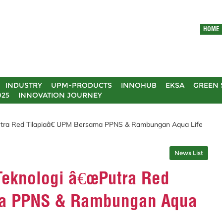
HOME
INDUSTRY
UPM-PRODUCTS
INNOHUB
EKSA
GREEN 
025
INNOVATION JOURNEY
tra Red Tilapiaâ€ UPM Bersama PPNS & Rambungan Aqua Life
News List
Teknologi â€œPutra Red
ma PPNS & Rambungan Aqua