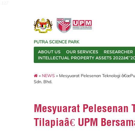
127
PUTRA SCIENCE PARK
ABOUT US
OUR SERVICES
RESEARCHER
INTELLECTUAL PROPERTY ASSETS 2022â€“2
»
NEWS
» Mesyuarat Pelesenan Teknologi â€œPu
Sdn. Bhd.
Mesyuarat Pelesenan 
Tilapiaâ€ UPM Bersa