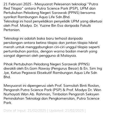
21 Februari 2025 - Mesyuarat Pelesenan teknologi “Putra
Red Tilapia” antara Putra Science Park (PSP), UPM dan
Pertubuhan Peladang Negeri Sarawak (PPNS) bersama
syarikat Rambungan Aqua Life Sdn.Bhd.
Teknologi ini hasil penyelidikan penyelidik UPM yang diketuai
oleh Prof. Madya. Dr. Yuzine Bin Esa daripada Fakulti
Pertanian.
Teknologi ini adalah baka baru terhasil daripada
persilangan antara betina tilapia dan jantan tilapia hibrid
merah untuk menggabungkan ciri-ciri unggul tilapia seperti
pertumbuhan pantas, dengan warna badan merah yang
sangat digemari oleh pengguna di Malaysia.
Pihak Pertubuhan Peladang Negeri Sarawak (PPNS)
diwakili oleh En.Gom Raway (Pengurus Besar) & En. Sim Ing
Jye, Ketua Pegawai Eksekutif Rambungan Aqua Life Sdn
Bhd.
Mesyuarat ini dipengerusi oleh Prof. Samsilah Binti Roslan,
Pengarah Putra Science Park (PSP) & Prof. Madya Dr. Wan
Nurhayati Wan Ab. Rahman, Timbalan Pengarah Seksyen
Pemindahan Teknologi dan Pengkomersilan, Putra Science
Park.
Date of Input: 21/02/2025 |
Updated: 21/02/2025 |