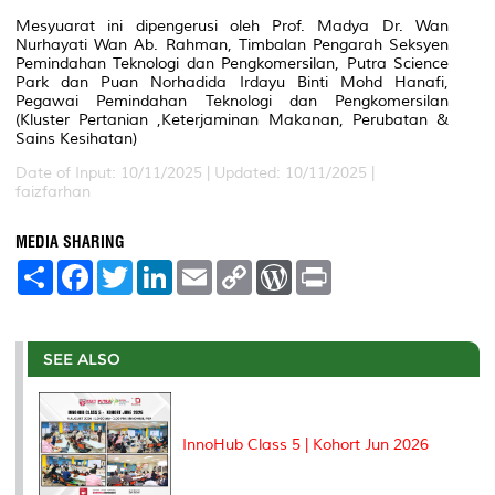
Mesyuarat ini dipengerusi oleh Prof. Madya Dr. Wan
Nurhayati Wan Ab. Rahman, Timbalan Pengarah Seksyen
Pemindahan Teknologi dan Pengkomersilan, Putra Science
Park dan Puan Norhadida Irdayu Binti Mohd Hanafi,
Pegawai Pemindahan Teknologi dan Pengkomersilan
(Kluster Pertanian ,Keterjaminan Makanan, Perubatan &
Sains Kesihatan)
Date of Input: 10/11/2025 |
Updated: 10/11/2025 |
faizfarhan
MEDIA SHARING
S
F
T
L
E
C
W
P
h
a
w
i
m
o
o
r
a
c
i
n
a
p
r
i
r
e
t
k
i
y
d
n
e
b
t
e
l
L
P
t
o
e
d
i
r
SEE ALSO
o
r
I
n
e
k
n
k
s
s
InnoHub Class 5 | Kohort Jun 2026