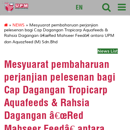
127
EN
»
NEWS
» Mesyuarat pembaharuan perjanjian
pelesenan bagi Cap Dagangan Tropicarp Aquafeeds &
Rahsia Dagangan â€œRed Mahseer Feedâ€ antara UPM
dan Aquazfeed (M) Sdn.Bhd
News List
Mesyuarat pembaharuan
perjanjian pelesenan bagi
Cap Dagangan Tropicarp
Aquafeeds & Rahsia
Dagangan â€œRed
Mahseer Feedâ€ antara