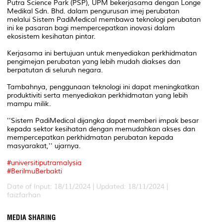
Putra Science Park (PSP), UPM bekerjasama dengan Longe
Medikal Sdn. Bhd. dalam pengurusan imej perubatan
melalui Sistem PadiMedical membawa teknologi perubatan
ini ke pasaran bagi mempercepatkan inovasi dalam
ekosistem kesihatan pintar.
Kerjasama ini bertujuan untuk menyediakan perkhidmatan
pengimejan perubatan yang lebih mudah diakses dan
berpatutan di seluruh negara.
Tambahnya, penggunaan teknologi ini dapat meningkatkan
produktiviti serta menyediakan perkhidmatan yang lebih
mampu milik.
''Sistem PadiMedical dijangka dapat memberi impak besar
kepada sektor kesihatan dengan memudahkan akses dan
mempercepatkan perkhidmatan perubatan kepada
masyarakat,'' ujarnya.
#universitiputramalysia
#BerilmuBerbakti
Date of Input: 18/11/2024 |
Updated: 18/11/2024 |
faizfarhan
MEDIA SHARING