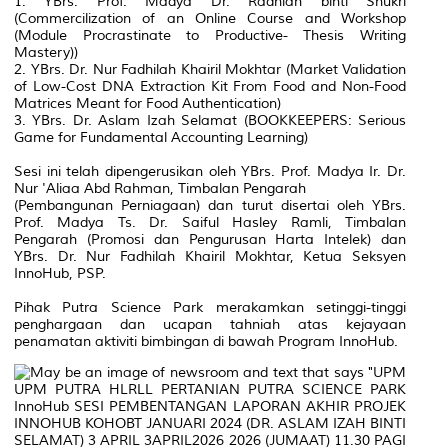
1. YBrs. Prof. Madya Dr. Radhiah binti Shukri
(Commercilization of an Online Course and Workshop
(Module Procrastinate to Productive- Thesis Writing
Mastery))
2. YBrs. Dr. Nur Fadhilah Khairil Mokhtar (Market Validation
of Low-Cost DNA Extraction Kit From Food and Non-Food
Matrices Meant for Food Authentication)
3. YBrs. Dr. Aslam Izah Selamat (BOOKKEEPERS: Serious
Game for Fundamental Accounting Learning)
Sesi ini telah dipengerusikan oleh YBrs. Prof. Madya Ir. Dr.
Nur 'Aliaa Abd Rahman, Timbalan Pengarah
(Pembangunan Perniagaan) dan turut disertai oleh YBrs.
Prof. Madya Ts. Dr. Saiful Hasley Ramli, Timbalan
Pengarah (Promosi dan Pengurusan Harta Intelek) dan
YBrs. Dr. Nur Fadhilah Khairil Mokhtar, Ketua Seksyen
InnoHub, PSP.
Pihak Putra Science Park merakamkan setinggi-tinggi
penghargaan dan ucapan tahniah atas kejayaan
penamatan aktiviti bimbingan di bawah Program InnoHub.