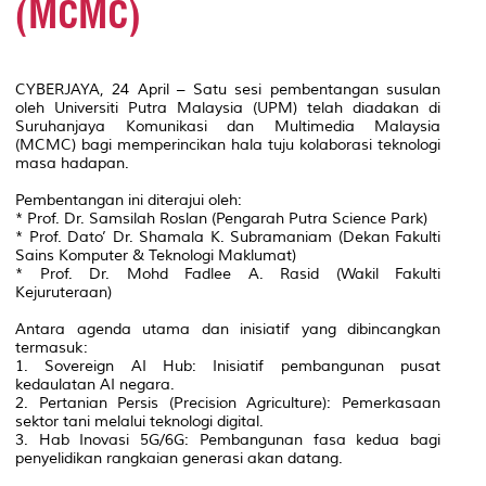
(MCMC)
CYBERJAYA, 24 April – Satu sesi pembentangan susulan
oleh Universiti Putra Malaysia (UPM) telah diadakan di
Suruhanjaya Komunikasi dan Multimedia Malaysia
(MCMC) bagi memperincikan hala tuju kolaborasi teknologi
masa hadapan.
Pembentangan ini diterajui oleh:
* Prof. Dr. Samsilah Roslan (Pengarah Putra Science Park)
* Prof. Dato’ Dr. Shamala K. Subramaniam (Dekan Fakulti
Sains Komputer & Teknologi Maklumat)
* Prof. Dr. Mohd Fadlee A. Rasid (Wakil Fakulti
Kejuruteraan)
Antara agenda utama dan inisiatif yang dibincangkan
termasuk:
1. Sovereign AI Hub: Inisiatif pembangunan pusat
kedaulatan AI negara.
2. Pertanian Persis (Precision Agriculture): Pemerkasaan
sektor tani melalui teknologi digital.
3. Hab Inovasi 5G/6G: Pembangunan fasa kedua bagi
penyelidikan rangkaian generasi akan datang.