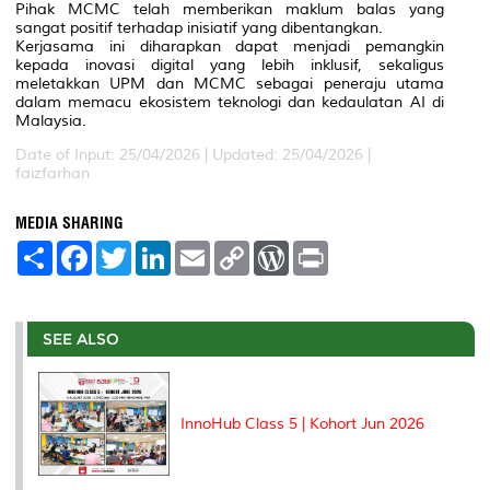
Pihak MCMC telah memberikan maklum balas yang
sangat positif terhadap inisiatif yang dibentangkan.
Kerjasama ini diharapkan dapat menjadi pemangkin
kepada inovasi digital yang lebih inklusif, sekaligus
meletakkan UPM dan MCMC sebagai peneraju utama
dalam memacu ekosistem teknologi dan kedaulatan AI di
Malaysia.
Date of Input: 25/04/2026 |
Updated: 25/04/2026 |
faizfarhan
MEDIA SHARING
S
F
T
L
E
C
W
P
h
a
w
i
m
o
o
r
a
c
i
n
a
p
r
i
r
e
t
k
i
y
d
n
e
b
t
e
l
L
P
t
o
e
d
i
r
SEE ALSO
o
r
I
n
e
k
n
k
s
s
InnoHub Class 5 | Kohort Jun 2026