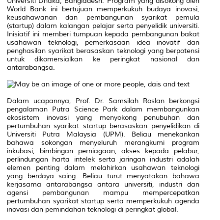
Universiti Dhaka, Bangladesh. Program yang disokong oleh
World Bank ini bertujuan memperkukuh budaya inovasi,
keusahawanan dan pembangunan syarikat pemula
(startup) dalam kalangan pelajar serta penyelidik universiti.
Inisiatif ini memberi tumpuan kepada pembangunan bakat
usahawan teknologi, pemerkasaan idea inovatif dan
penghasilan syarikat berasaskan teknologi yang berpotensi
untuk dikomersialkan ke peringkat nasional dan
antarabangsa.
Dalam ucapannya, Prof. Dr. Samsilah Roslan berkongsi
pengalaman Putra Science Park dalam membangunkan
ekosistem inovasi yang menyokong penubuhan dan
pertumbuhan syarikat startup berasaskan penyelidikan di
Universiti Putra Malaysia (UPM). Beliau menekankan
bahawa sokongan menyeluruh merangkumi program
inkubasi, bimbingan perniagaan, akses kepada pelabur,
perlindungan harta intelek serta jaringan industri adalah
elemen penting dalam melahirkan usahawan teknologi
yang berdaya saing. Beliau turut menyatakan bahawa
kerjasama antarabangsa antara universiti, industri dan
agensi pembangunan mampu mempercepatkan
pertumbuhan syarikat startup serta memperkukuh agenda
inovasi dan pemindahan teknologi di peringkat global.