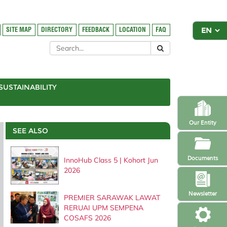
SITE MAP
DIRECTORY
FEEDBACK
LOCATION
FAQ
SUSTAINABILITY
Our Entity
SEE ALSO
Documents
InnoHub Class 5 | Kohort Jun
2026
Newsletter
PREMIER SARAWAK LAWAT
RERUAI UPM SEMPENA
COSAFS 2026