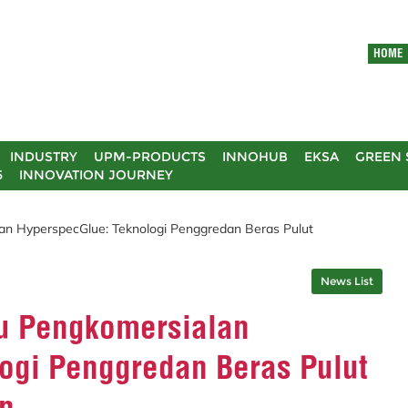
HOME
INDUSTRY
UPM-PRODUCTS
INNOHUB
EKSA
GREEN 
5
INNOVATION JOURNEY
an HyperspecGlue: Teknologi Penggredan Beras Pulut
News List
ju Pengkomersialan
ogi Penggredan Beras Pulut
n