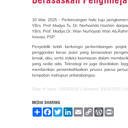
10 Mac 2025 - Perbincangan hala tuju pengkomersi
YBrs. Prof Madya Ts. Dr. Norhashila Hashim daripa
YBrs. Prof. Madya Dr. Wan Nurhayati Wan Ab.Rahm
Inovasi, PSP.
Penyelidik telah berkongsi perkembangan projek
penggredan beras pulut yang berasaskan pengime
lemak, abu, serta indeks keemasan dalam memberik
yang sedia ada. Teknologi ini juga disediakan ba
memberikan penambahbaikan proses pacsa penuaia
tempatan mahupun antarabangsa.
Date of Input: 10/03/2025 |
Updated: 10/03/2025 | fa
MEDIA SHARING
S
F
T
L
E
C
W
P
h
a
w
i
m
o
o
r
a
c
i
n
a
p
r
i
r
e
t
k
i
y
d
n