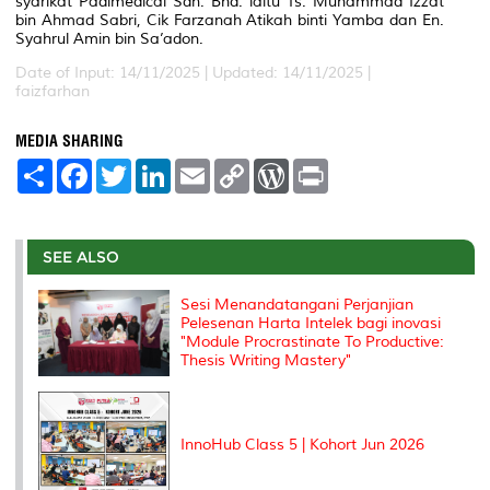
syarikat Padimedical Sdn. Bhd. iaitu Ts. Muhammad Izzat
bin Ahmad Sabri, Cik Farzanah Atikah binti Yamba dan En.
Syahrul Amin bin Sa’adon.
Date of Input: 14/11/2025 |
Updated: 14/11/2025 |
faizfarhan
MEDIA SHARING
S
F
T
L
E
C
W
P
h
a
w
i
m
o
o
r
a
c
i
n
a
p
r
i
r
e
t
k
i
y
d
n
e
b
t
e
l
L
P
t
o
e
d
i
r
SEE ALSO
o
r
I
n
e
k
n
k
s
Sesi Menandatangani Perjanjian
s
Pelesenan Harta Intelek bagi inovasi
"Module Procrastinate To Productive:
Thesis Writing Mastery"
InnoHub Class 5 | Kohort Jun 2026