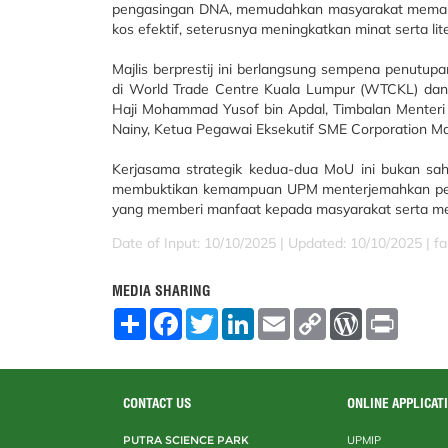
pengasingan DNA, memudahkan masyarakat memah
kos efektif, seterusnya meningkatkan minat serta li
Majlis berprestij ini berlangsung sempena penutupa
di World Trade Centre Kuala Lumpur (WTCKL) dan d
Haji Mohammad Yusof bin Apdal, Timbalan Menteri Sa
Nainy, Ketua Pegawai Eksekutif SME Corporation Ma
Kerjasama strategik kedua-dua MoU ini bukan sa
membuktikan kemampuan UPM menterjemahkan penyel
yang memberi manfaat kepada masyarakat serta me
Date of Input: 10/10/2025 |
Updated: 10/10/2025 | fa
MEDIA SHARING
S
F
T
L
E
C
W
P
h
a
w
i
m
o
o
r
a
c
i
n
a
p
r
i
r
e
t
k
i
y
d
n
e
b
t
e
l
L
P
t
o
e
d
i
r
CONTACT US
ONLINE APPLICAT
o
r
I
n
e
k
n
k
s
PUTRA SCIENCE PARK
UPMIP
s