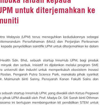
 UPM untuk diterjemahkan ke
muniti
tra Malaysia (UPM) terus meneguhkan kedudukannya sebagai
a Memorandum Persefahaman (MoU) dan Perjanjian Perlesenan
n kepada penyelidikan saintifik UPM untuk diterjemahkan ke dalam
Health Sdn. Bhd., sebuah startup InnoHub UPM, bagi produk
minyak dan serbuk. Inisiatif ini dijalankan melalui program SME
ra universiti dan industri untuk memperkukuh ekosistem inovasi
i Roslan, Pengarah Putra Science Park, manakala pihak syarikat
 Dr. Maimunah binti Sanny, Pensyarah Kanan Fakulti Sains dan
a sebuah startup InnoHub UPM, yang diwakili oleh Ketua Pegawai
a pihak UPM diwakili oleh Prof. Madya Dr. Siti Sarah binti Othman
Kerjasama ini bertujuan membangunkan kit pendidikan STEM untuk