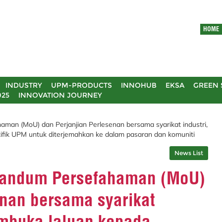
HOME
INDUSTRY
UPM-PRODUCTS
INNOHUB
EKSA
GREEN 
025
INNOVATION JOURNEY
an (MoU) dan Perjanjian Perlesenan bersama syarikat industri,
tifik UPM untuk diterjemahkan ke dalam pasaran dan komuniti
News List
randum Persefahaman (MoU)
enan bersama syarikat
embuka laluan kepada