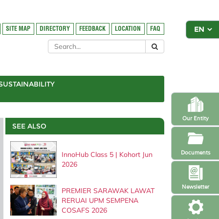
SITE MAP
DIRECTORY
FEEDBACK
LOCATION
FAQ
SUSTAINABILITY
Our Entity
SEE ALSO
Documents
InnoHub Class 5 | Kohort Jun
2026
Newsletter
PREMIER SARAWAK LAWAT
RERUAI UPM SEMPENA
COSAFS 2026