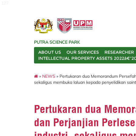
127
PUTRA SCIENCE PARK
ABOUT US
OUR SERVICES
RESEARCHER
INTELLECTUAL PROPERTY ASSETS 2022â€“2
»
NEWS
» Pertukaran dua Memorandum Persefaham
sekaligus membuka laluan kepada penyelidikan sain
Pertukaran dua Memo
dan Perjanjian Perles
industri, sekaligus m