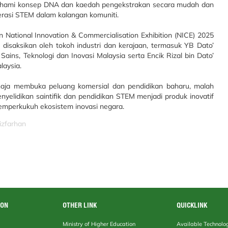
ami konsep DNA dan kaedah pengekstrakan secara mudah dan
terasi STEM dalam kalangan komuniti.
n National Innovation & Commercialisation Exhibition (NICE) 2025
isaksikan oleh tokoh industri dan kerajaan, termasuk YB Dato’
ins, Teknologi dan Inovasi Malaysia serta Encik Rizal bin Dato’
laysia.
haja membuka peluang komersial dan pendidikan baharu, malah
idikan saintifik dan pendidikan STEM menjadi produk inovatif
mperkukuh ekosistem inovasi negara.
izfarhan
ION
OTHER LINK
QUICKLINK
Ministry of Higher Education
Available Technolo