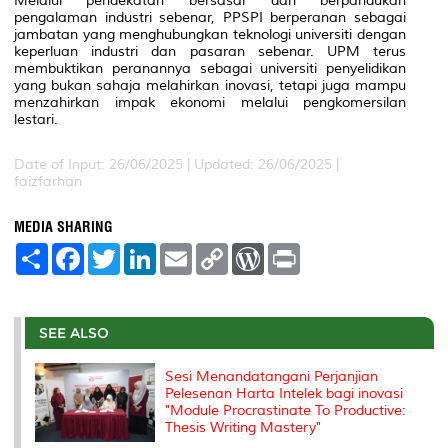
Melalui pendekatan bersasar dan berpandukan
pengalaman industri sebenar, PPSPI berperanan sebagai
jambatan yang menghubungkan teknologi universiti dengan
keperluan industri dan pasaran sebenar. UPM terus
membuktikan peranannya sebagai universiti penyelidikan
yang bukan sahaja melahirkan inovasi, tetapi juga mampu
menzahirkan impak ekonomi melalui pengkomersilan
lestari.
Date of Input: 26/06/2025 |
Updated: 26/06/2025 |
faizfarhan
MEDIA SHARING
S
F
T
L
E
C
W
P
h
a
w
i
m
o
o
r
a
c
i
n
a
p
r
i
r
e
t
k
i
y
d
n
e
b
t
e
l
L
P
t
o
e
d
i
r
SEE ALSO
o
r
I
n
e
k
n
k
s
Sesi Menandatangani Perjanjian
s
Pelesenan Harta Intelek bagi inovasi
"Module Procrastinate To Productive:
Thesis Writing Mastery"