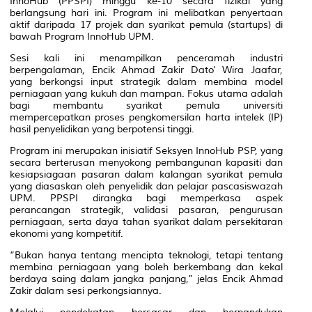
InnoHub (PPSPI)
minggu ke-10 secara fizikal yang
berlangsung hari ini. Program ini melibatkan penyertaan
aktif daripada 17 projek dan syarikat pemula (startups) di
bawah Program InnoHub UPM.
Sesi kali ini menampilkan penceramah industri
berpengalaman, Encik Ahmad Zakir Dato' Wira Jaafar,
yang berkongsi input strategik dalam membina model
perniagaan yang kukuh dan mampan. Fokus utama adalah
bagi membantu syarikat pemula universiti
mempercepatkan proses pengkomersilan harta intelek (IP)
hasil penyelidikan yang berpotensi tinggi.
Program ini merupakan inisiatif Seksyen InnoHub PSP, yang
secara berterusan menyokong pembangunan kapasiti dan
kesiapsiagaan pasaran dalam kalangan syarikat pemula
yang diasaskan oleh penyelidik dan pelajar pascasiswazah
UPM. PPSPI dirangka bagi memperkasa aspek
perancangan strategik, validasi pasaran, pengurusan
perniagaan, serta daya tahan syarikat dalam persekitaran
ekonomi yang kompetitif.
“Bukan hanya tentang mencipta teknologi, tetapi tentang
membina perniagaan yang boleh berkembang dan kekal
berdaya saing dalam jangka panjang,” jelas Encik Ahmad
Zakir dalam sesi perkongsiannya.