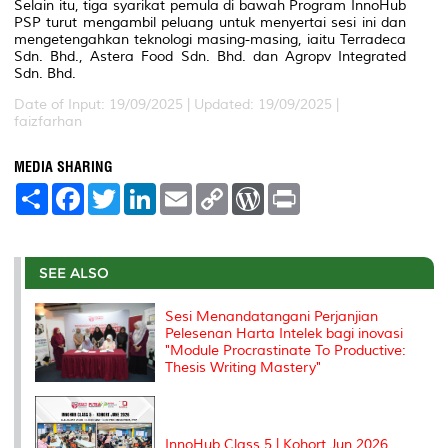
Selain itu, tiga syarikat pemula di bawah Program InnoHub
PSP turut mengambil peluang untuk menyertai sesi ini dan
mengetengahkan teknologi masing-masing, iaitu Terradeca
Sdn. Bhd., Astera Food Sdn. Bhd. dan Agropv Integrated
Sdn. Bhd.
Date of Input: 19/09/2025 |
Updated: 19/09/2025 |
faizfarhan
MEDIA SHARING
S
F
T
L
E
C
W
P
h
a
w
i
m
o
o
r
a
c
i
n
a
p
r
i
r
e
t
k
i
y
d
n
e
b
t
e
l
L
P
t
o
e
d
i
r
SEE ALSO
o
r
I
n
e
k
n
k
s
Sesi Menandatangani Perjanjian
s
Pelesenan Harta Intelek bagi inovasi
"Module Procrastinate To Productive:
Thesis Writing Mastery"
InnoHub Class 5 | Kohort Jun 2026