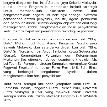
berjaya dianjurkan hari ini di Suruhanjaya Sekuriti Malaysia,
Kuala Lumpur. Program ini merupakan inisiatif strategik
untuk memperkukuh ekosistem inovasi dan
pengkomersialan negara. Ia berfungsi sebagai platform
pemadanan antara penyelidik, industri, agensi pelaburan
dan pembuat dasar, selaras dengan objektif nasional bagi
meningkatkan kadar pengkomersialan hasil penyelidikan
serta mempercepatkan pemindahan teknologi ke pasaran.
Program dimulakan dengan ucapan alu-aluan oleh YBhg.
Dato’ Mohammad Faiz Azmi, Pengerusi Suruhanjaya
Sekuriti Malaysia, dan seterusnya dirasmikan oleh YBhg.
Dato’ Sri Norazman bin Ayub, Timbalan Ketua Setiausaha
(Dasar), Kementerian Pertanian dan Keterjaminan
Makanan. Sesi diteruskan dengan ucaptama khas oleh Mr.
Loi Tuan Ee, Pengarah Urusan Kumpulan merangkap Ketua
Pegawai Eksekutif Kumpulan Farm Fresh Milk Sdn. Bhd.,
yang berkongsi pengalaman syarikat dalam
mengkomersialkan hasil penyelidikan.
Turut hadir sebagai ahli panel jemputan ialah Prof. Dr.
Samsilah Roslan, Pengarah Putra Science Park, Universiti
Putra Malaysia (UPM), yang mewakili pihak universiti
sebagai salah satu rakan strategik Program GROWMatch
2025.