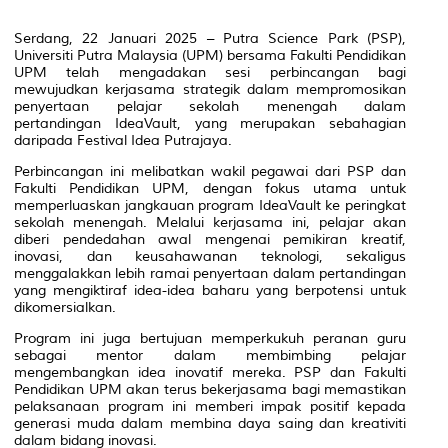
Serdang, 22 Januari 2025 – Putra Science Park (PSP),
Universiti Putra Malaysia (UPM) bersama Fakulti Pendidikan
UPM telah mengadakan sesi perbincangan bagi
mewujudkan kerjasama strategik dalam mempromosikan
penyertaan pelajar sekolah menengah dalam
pertandingan
IdeaVault
, yang merupakan sebahagian
daripada
Festival Idea Putrajaya
.
Perbincangan ini melibatkan wakil pegawai dari PSP dan
Fakulti Pendidikan UPM, dengan fokus utama untuk
memperluaskan jangkauan program
IdeaVault
ke peringkat
sekolah menengah. Melalui kerjasama ini, pelajar akan
diberi pendedahan awal mengenai pemikiran kreatif,
inovasi, dan keusahawanan teknologi, sekaligus
menggalakkan lebih ramai penyertaan dalam pertandingan
yang mengiktiraf idea-idea baharu yang berpotensi untuk
dikomersialkan.
Program ini juga bertujuan memperkukuh peranan guru
sebagai mentor dalam membimbing pelajar
mengembangkan idea inovatif mereka. PSP dan Fakulti
Pendidikan UPM akan terus bekerjasama bagi memastikan
pelaksanaan program ini memberi impak positif kepada
generasi muda dalam membina daya saing dan kreativiti
dalam bidang inovasi.