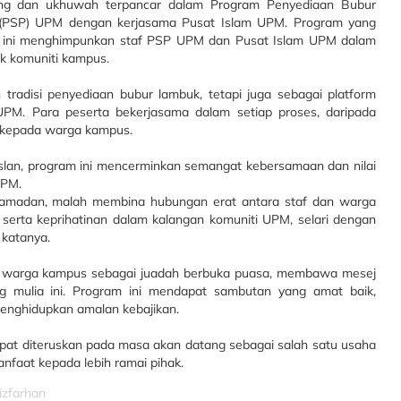
ng dan ukhuwah terpancar dalam Program Penyediaan Bubur
k (PSP) UPM dengan kerjasama Pusat Islam UPM. Program yang
ng ini menghimpunkan staf PSP UPM dan Pusat Islam UPM dalam
k komuniti kampus.
tradisi penyediaan bubur lambuk, tetapi juga sebagai platform
UPM. Para peserta bekerjasama dalam setiap proses, daripada
 kepada warga kampus.
lan, program ini mencerminkan semangat kebersamaan dan nilai
UPM.
 Ramadan, malah membina hubungan erat antara staf dan warga
erta keprihatinan dalam kalangan komuniti UPM, selari dengan
 katanya.
a warga kampus sebagai juadah berbuka puasa, membawa mesej
 mulia ini. Program ini mendapat sambutan yang amat baik,
nghidupkan amalan kebajikan.
 dapat diteruskan pada masa akan datang sebagai salah satu usaha
aat kepada lebih ramai pihak.
izfarhan