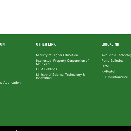
ION
OTHER LINK
QUICKLINK
Ministry of Higher Education
Available Technolo
Intellectual Property Corporation of
Putra Bulletine
Malaysia
UPMIP
UPM Holdings
KMPortal
Ministry of Science, Technology &
ICT Maintainance
Innovation
ne Application