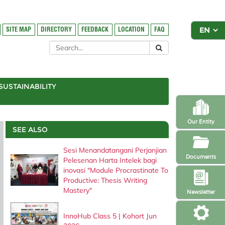
SITE MAP
DIRECTORY
FEEDBACK
LOCATION
FAQ
SUSTAINABILITY
Our Entity
SEE ALSO
Sesi Menandatangani Perjanjian
Documents
Pelesenan Harta Intelek bagi
inovasi "Module Procrastinate To
Productive: Thesis Writing
Mastery"
Newsletter
InnoHub Class 5 | Kohort Jun