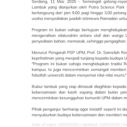
Serdang, 11 Mac 2025 – Semangat gotong-royo
Lambuk yang dianjurkan oleh Putra Science Par
berlangsung dari jam 9.00 pagi hingga 3.00 peta
usaha menyediakan juadah istimewa Ramadan untu
Program ini bukan sahaja bertujuan menghidupkan 
mengeratkan silaturahim antara staf dan warga 
penyediaan bahan, memasak, sehingga pengagihan
Menurut Pengarah PSP UPM, Prof. Dr. Samsilah Ros
keprihatinan yang menjadi tunjang kepada budaya 
"Program ini bukan sahaja menghidupkan tradisi
kampus. Ia juga mencerminkan semangat memberi s
falsafah universiti dalam menyemai nilai-nilai murni,"
Bubur lambuk yang siap dimasak diagihkan kepad
kebersamaan dan kasih sayang dalam bulan yang
mencerminkan kesungguhan komuniti UPM dalam me
Pihak penganjur berharap agar inisiatif seperti ini
menyuburkan budaya kebersamaan dan memberi manf
Date of Input: 12/03/2025 |
Updated: 12/03/2025 | fa