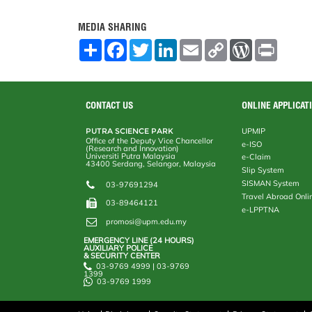
MEDIA SHARING
S
F
T
L
E
C
W
P
h
a
w
i
m
o
o
r
a
c
i
n
a
p
r
i
r
e
t
k
i
y
d
n
e
b
t
e
l
L
P
t
o
e
d
i
r
CONTACT US
ONLINE APPLICAT
o
r
I
n
e
k
n
k
s
PUTRA SCIENCE PARK
UPMIP
s
Office of the Deputy Vice Chancellor
e-ISO
(Research and Innovation)
Universiti Putra Malaysia
e-Claim
43400 Serdang, Selangor, Malaysia
Slip System
SISMAN System
03-97691294
Travel Abroad Onli
03-89464121
e-LPPTNA
promosi@upm.edu.my
EMERGENCY LINE (24 HOURS)
AUXILIARY POLICE
& SECURITY CENTER
03-9769 4999 | 03-9769
1399
03-9769 1999