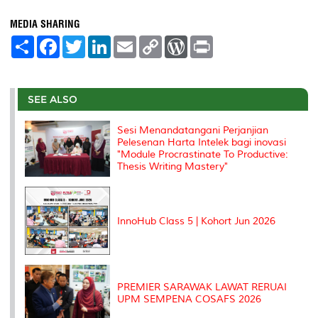
MEDIA SHARING
S
F
T
L
E
C
W
P
h
a
w
i
m
o
o
r
a
c
i
n
a
p
r
i
r
e
t
k
i
y
d
n
e
b
t
e
l
L
P
t
o
e
d
i
r
SEE ALSO
o
r
I
n
e
k
n
k
s
Sesi Menandatangani Perjanjian
s
Pelesenan Harta Intelek bagi inovasi
"Module Procrastinate To Productive:
Thesis Writing Mastery"
InnoHub Class 5 | Kohort Jun 2026
PREMIER SARAWAK LAWAT RERUAI
UPM SEMPENA COSAFS 2026