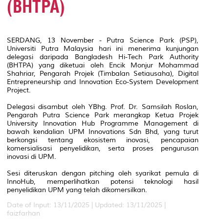
(BHTPA)
SERDANG, 13 November - Putra Science Park (PSP),
Universiti Putra Malaysia hari ini menerima kunjungan
delegasi daripada Bangladesh Hi-Tech Park Authority
(BHTPA) yang diketuai oleh Encik Monjur Mohammad
Shahriar, Pengarah Projek (Timbalan Setiausaha), Digital
Entrepreneurship and Innovation Eco-System Development
Project.
Delegasi disambut oleh YBhg. Prof. Dr. Samsilah Roslan,
Pengarah Putra Science Park merangkap Ketua Projek
University Innovation Hub Programme Management di
bawah kendalian UPM Innovations Sdn Bhd, yang turut
berkongsi tentang ekosistem inovasi, pencapaian
komersialisasi penyelidikan, serta proses pengurusan
inovasi di UPM.
Sesi diteruskan dengan pitching oleh syarikat pemula di
InnoHub, memperlihatkan potensi teknologi hasil
penyelidikan UPM yang telah dikomersilkan.
Date of Input: 13/11/2025 |
Updated: 13/11/2025 |
faizfarhan