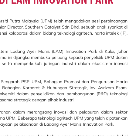
ersiti Putra Malaysia (UPM) telah mengadakan sesi perbincangan
r Director, Southern Catalyst Sdn Bhd, sebuah anak syarikat di
kolaborasi dalam bidang teknologi agritech, harta intelek (IP),
tem Ladang Ayer Manis (LAM) Innovation Park di Kulai, Johor
ama ini dijangka membuka peluang kepada penyelidik UPM dalam
r serta memperkukuh jaringan industri dalam ekosistem inovasi
lan Pengarah PSP UPM, Bahagian Promosi dan Pengurusan Harta
wai Bahagian Korporat & Hubungan Strategik, Inv. Asrizam Esam.
ersiti dalam penyelidikan dan pembangunan (R&D) teknologi
asama strategik dengan pihak industri.
ranan dalam merangsang inovasi dan pelaburan dalam sektor
sama UPM. Beberapa teknologi agritech UPM yang telah dipatenkan
payaan pelaksanaan di Ladang Ayer Manis Innovation Park.