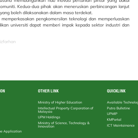
usaha membangunkan hab inovasi pertanian pintar yang bakal
 komuniti. Kedua-dua pihak akan meneruskan perbincangan lanjut
f yang boleh dilaksanakan dalam masa terdekat.
am memperkasakan pengkomersilan teknologi dan memperluaskan
dikan universiti dapat memberi impak kepada sektor industri dan
izfarhan
ION
OTHER LINK
QUICKLINK
Ministry of Higher Education
Available Technolo
Intellectual Property Corporation of
Putra Bulletine
Malaysia
UPMIP
UPM Holdings
KMPortal
Ministry of Science, Technology &
ICT Maintainance
Innovation
ne Application