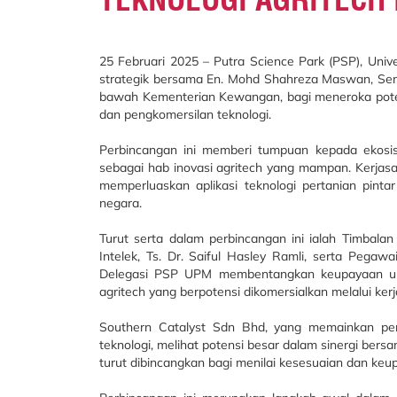
25 Februari 2025 – Putra Science Park (PSP), Univ
strategik bersama En. Mohd Shahreza Maswan, Senio
bawah Kementerian Kewangan, bagi meneroka potensi 
dan pengkomersilan teknologi.
Perbincangan ini memberi tumpuan kepada ekosis
sebagai hab inovasi agritech yang mampan. Kerjas
memperluaskan aplikasi teknologi pertanian pinta
negara.
Turut serta dalam perbincangan ini ialah Timba
Intelek, Ts. Dr. Saiful Hasley Ramli, serta Pega
Delegasi PSP UPM membentangkan keupayaan univ
agritech yang berpotensi dikomersialkan melalui kerj
Southern Catalyst Sdn Bhd, yang memainkan pe
teknologi, melihat potensi besar dalam sinergi ber
turut dibincangkan bagi menilai kesesuaian dan keu