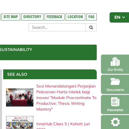
SITE MAP
DIRECTORY
FEEDBACK
LOCATION
FAQ
SUSTAINABILITY
Our Entity
SEE ALSO
Sesi Menandatangani Perjanjian
Documents
Pelesenan Harta Intelek bagi
inovasi "Module Procrastinate To
Productive: Thesis Writing
Mastery"
Newsletter
InnoHub Class 5 | Kohort Jun