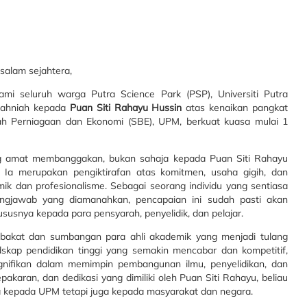
alam sejahtera,
i seluruh warga Putra Science Park (PSP), Universiti Putra
 tahniah kepada
Puan Siti Rahayu Hussin
atas kenaikan pangkat
h Perniagaan dan Ekonomi (SBE), UPM, berkuat kuasa mulai 1
ng amat membanggakan, bukan sahaja kepada Puan Siti Rahayu
. Ia merupakan pengiktirafan atas komitmen, usaha gigih, dan
k dan profesionalisme. Sebagai seorang individu yang sentiasa
ngjawab yang diamanahkan, pencapaian ini sudah pasti akan
ususnya kepada para pensyarah, penyelidik, dan pelajar.
 bakat dan sumbangan para ahli akademik yang menjadi tulang
kap pendidikan tinggi yang semakin mencabar dan kompetitif,
nifikan dalam memimpin pembangunan ilmu, penyelidikan, dan
karan, dan dedikasi yang dimiliki oleh Puan Siti Rahayu, beliau
a kepada UPM tetapi juga kepada masyarakat dan negara.