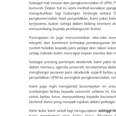
Sebagai hab inovasi dan pengkomersialan di UPM, PSP
komuniti. Dalam hal ini, kami melihat kenaikan pan
mengukuhkan lagi hubungan strategik antara
pengkomersialan hasil penyelidikan. Kami yakin b
kerjasama, bukan sahaja dalam bidang ekonomi dan
menyumbang kepada pembangunan lestari.
Pencapaian ini juga mencerminkan nilai-nilai m
integriti, dan komitmen terhadap pembangunan il
contoh teladan kepada para pelajar dan rakan seke
setiap individu boleh mencapai impian mereka da
Sebagai seorang pemimpin akademik, kami yakin b
dalam memacu agenda universiti, terutamanya dalam 
menghargai peranan para akademik seperti beliau 
penyelidikan UPM ke peringkat pengkomersialan, se
Kami juga ingin mengambil kesempatan ini unt
sumbangan beliau kepada universiti selama ini. K
untuk beliau terus menyumbang kepada kecemerlang
bertaraf dunia yang menjadi rujukan dalam pelbagai 
Akhir kata, kami sekali lagi mengucapkan
setinggi-ti
Kami mendoakan agar beliau terus diberikan k