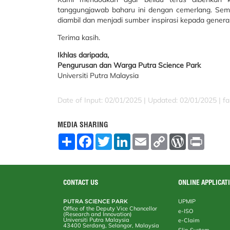
tanggungjawab baharu ini dengan cemerlang. Semo
diambil dan menjadi sumber inspirasi kepada gener
Terima kasih.
Ikhlas daripada,
Pengurusan dan Warga Putra Science Park
Universiti Putra Malaysia
Date of Input: 02/01/2025 |
Updated: 02/01/2025 | fa
MEDIA SHARING
S
F
T
L
E
C
W
P
h
a
w
i
m
o
o
r
a
c
i
n
a
p
r
i
r
e
t
k
i
y
d
n
e
b
t
e
l
L
P
t
o
e
d
i
r
CONTACT US
ONLINE APPLICAT
o
r
I
n
e
k
n
k
s
PUTRA SCIENCE PARK
UPMIP
s
Office of the Deputy Vice Chancellor
e-ISO
(Research and Innovation)
Universiti Putra Malaysia
e-Claim
43400 Serdang, Selangor, Malaysia