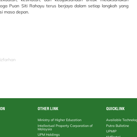
ga Puan Siti Rahayu terus berjaya dalam setiap langkah yang
asi masa depan.
izfarhan
ION
OTHER LINK
QUICKLINK
Ministry of Higher Education
Available Technolo
Intellectual Property Corporation of
Putra Bulletine
Malaysia
UPMIP
UPM Holdings