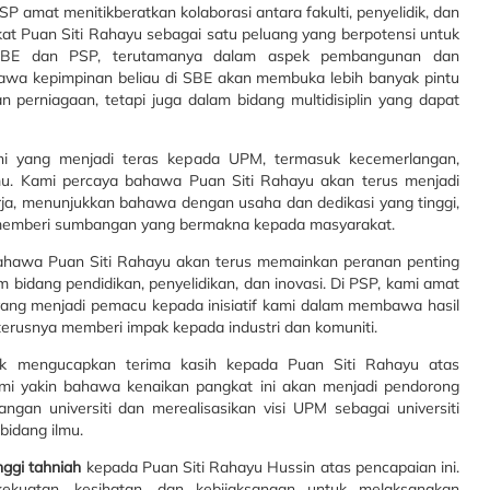
 amat menitikberatkan kolaborasi antara fakulti, penyelidik, dan
gkat Puan Siti Rahayu sebagai satu peluang yang berpotensi untuk
 SBE dan PSP, terutamanya dalam aspek pembangunan dan
ahawa kepimpinan beliau di SBE akan membuka lebih banyak pintu
 perniagaan, tetapi juga dalam bidang multidisiplin yang dapat
urni yang menjadi teras kepada UPM, termasuk kecemerlangan,
mu. Kami percaya bahawa Puan Siti Rahayu akan terus menjadi
rja, menunjukkan bahawa dengan usaha dan dedikasi yang tinggi,
n memberi sumbangan yang bermakna kepada masyarakat.
ahawa Puan Siti Rahayu akan terus memainkan peranan penting
bidang pendidikan, penyelidikan, dan inovasi. Di PSP, kami amat
yang menjadi pemacu kepada inisiatif kami dalam membawa hasil
terusnya memberi impak kepada industri dan komuniti.
uk mengucapkan terima kasih kepada Puan Siti Rahayu atas
ami yakin bahawa kenaikan pangkat ini akan menjadi pendorong
an universiti dan merealisasikan visi UPM sebagai universiti
bidang ilmu.
nggi tahniah
kepada Puan Siti Rahayu Hussin atas pencapaian ini.
ekuatan, kesihatan, dan kebijaksanaan untuk melaksanakan