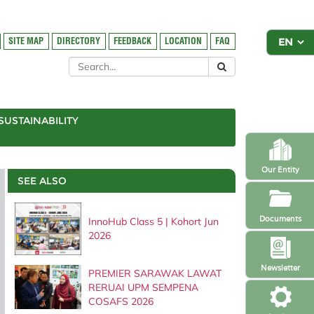
SITE MAP
DIRECTORY
FEEDBACK
LOCATION
FAQ
SUSTAINABILITY
Our Entity
SEE ALSO
Documents
InnoHub Class 5 | Kohort Jun
2026
Newsletter
PREMIER SARAWAK LAWAT
RERUAI UPM SEMPENA
COSAFS 2026