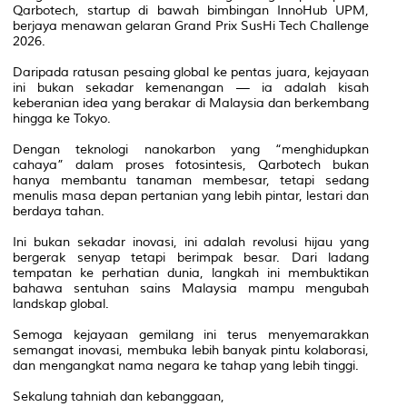
Qarbotech, startup di bawah bimbingan InnoHub UPM,
berjaya menawan gelaran Grand Prix SusHi Tech Challenge
2026.
Daripada ratusan pesaing global ke pentas juara, kejayaan
ini bukan sekadar kemenangan — ia adalah kisah
keberanian idea yang berakar di Malaysia dan berkembang
hingga ke Tokyo.
Dengan teknologi nanokarbon yang “menghidupkan
cahaya” dalam proses fotosintesis, Qarbotech bukan
hanya membantu tanaman membesar, tetapi sedang
menulis masa depan pertanian yang lebih pintar, lestari dan
berdaya tahan.
Ini bukan sekadar inovasi, ini adalah revolusi hijau yang
bergerak senyap tetapi berimpak besar. Dari ladang
tempatan ke perhatian dunia, langkah ini membuktikan
bahawa sentuhan sains Malaysia mampu mengubah
landskap global.
Semoga kejayaan gemilang ini terus menyemarakkan
semangat inovasi, membuka lebih banyak pintu kolaborasi,
dan mengangkat nama negara ke tahap yang lebih tinggi.
Sekalung tahniah dan kebanggaan,