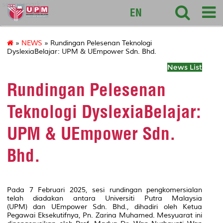
sciencepark
EN
»
NEWS
» Rundingan Pelesenan Teknologi
DyslexiaBelajar: UPM & UEmpower Sdn. Bhd.
News List
Rundingan Pelesenan
Teknologi DyslexiaBelajar:
UPM & UEmpower Sdn.
Bhd.
Pada 7 Februari 2025, sesi rundingan pengkomersialan
telah diadakan antara Universiti Putra Malaysia
(UPM) dan UEmpower Sdn. Bhd., dihadiri oleh Ketua
Pegawai Eksekutifnya, Pn. Zarina Muhamed. Mesyuarat ini