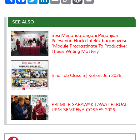
h
a
w
i
m
o
o
r
a
c
i
n
a
p
r
i
r
e
t
k
i
y
d
n
e
b
t
e
l
L
P
t
o
e
d
i
r
SEE ALSO
o
r
I
n
e
k
n
k
s
Sesi Menandatangani Perjanjian
s
Pelesenan Harta Intelek bagi inovasi
"Module Procrastinate To Productive:
Thesis Writing Mastery"
InnoHub Class 5 | Kohort Jun 2026
PREMIER SARAWAK LAWAT RERUAI
UPM SEMPENA COSAFS 2026