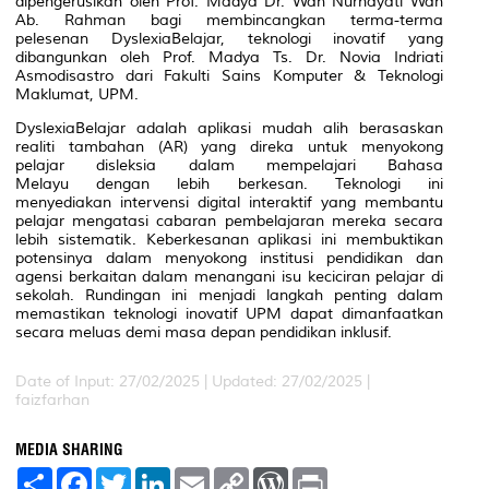
dipengerusikan oleh Prof. Madya Dr. Wan Nurhayati Wan
Ab. Rahman bagi membincangkan terma-terma
pelesenan DyslexiaBelajar, teknologi inovatif yang
dibangunkan oleh Prof. Madya Ts. Dr. Novia Indriati
Asmodisastro dari Fakulti Sains Komputer & Teknologi
Maklumat, UPM.
DyslexiaBelajar adalah aplikasi mudah alih berasaskan
realiti tambahan (AR) yang direka untuk menyokong
pelajar disleksia dalam mempelajari Bahasa
Melayu dengan lebih berkesan. Teknologi ini
menyediakan intervensi digital interaktif yang membantu
pelajar mengatasi cabaran pembelajaran mereka secara
lebih sistematik. Keberkesanan aplikasi ini membuktikan
potensinya dalam menyokong institusi pendidikan dan
agensi berkaitan dalam menangani isu keciciran pelajar di
sekolah. Rundingan ini menjadi langkah penting dalam
memastikan teknologi inovatif UPM dapat dimanfaatkan
secara meluas demi masa depan pendidikan inklusif.
Date of Input: 27/02/2025 |
Updated: 27/02/2025 |
faizfarhan
MEDIA SHARING
S
F
T
L
E
C
W
P