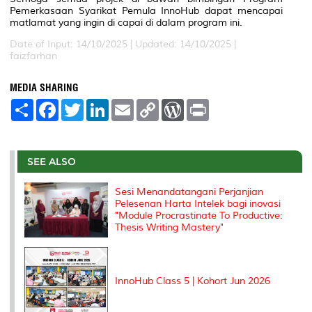
Pemerkasaan Syarikat Pemula InnoHub dapat mencapai
matlamat yang ingin di capai di dalam program ini.
Date of Input: 14/10/2025 |
Updated: 14/10/2025 |
faizfarhan
MEDIA SHARING
S
F
T
L
E
C
W
P
h
a
w
i
m
o
o
r
a
c
i
n
a
p
r
i
r
e
t
k
i
y
d
n
e
b
t
e
l
L
P
t
o
e
d
i
r
SEE ALSO
o
r
I
n
e
k
n
k
s
Sesi Menandatangani Perjanjian
s
Pelesenan Harta Intelek bagi inovasi
"Module Procrastinate To Productive:
Thesis Writing Mastery"
InnoHub Class 5 | Kohort Jun 2026