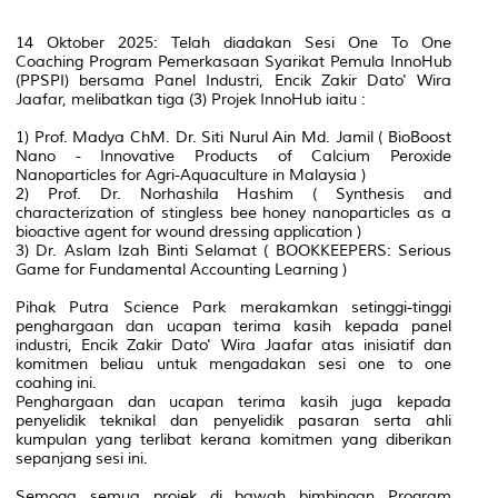
14 Oktober 2025: Telah diadakan Sesi One To One
Coaching Program Pemerkasaan Syarikat Pemula InnoHub
(PPSPI) bersama Panel Industri, Encik Zakir Dato' Wira
Jaafar, melibatkan tiga (3) Projek InnoHub iaitu :
1) Prof. Madya ChM. Dr. Siti Nurul Ain Md. Jamil ( BioBoost
Nano - Innovative Products of Calcium Peroxide
Nanoparticles for Agri-Aquaculture in Malaysia )
2) Prof. Dr. Norhashila Hashim ( Synthesis and
characterization of stingless bee honey nanoparticles as a
bioactive agent for wound dressing application )
3) Dr. Aslam Izah Binti Selamat ( BOOKKEEPERS: Serious
Game for Fundamental Accounting Learning )
Pihak Putra Science Park merakamkan setinggi-tinggi
penghargaan dan ucapan terima kasih kepada panel
industri, Encik Zakir Dato' Wira Jaafar atas inisiatif dan
komitmen beliau untuk mengadakan sesi one to one
coahing ini.
Penghargaan dan ucapan terima kasih juga kepada
penyelidik teknikal dan penyelidik pasaran serta ahli
kumpulan yang terlibat kerana komitmen yang diberikan
sepanjang sesi ini.
Semoga semua projek di bawah bimbingan Program