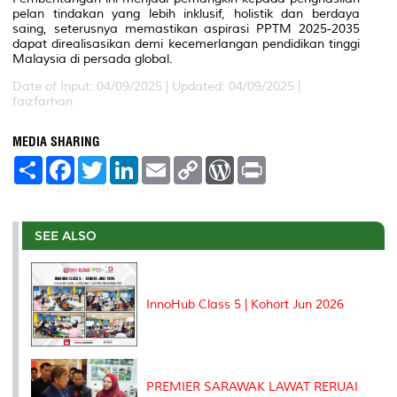
pelan tindakan yang lebih inklusif, holistik dan berdaya
saing, seterusnya memastikan aspirasi PPTM 2025-2035
dapat direalisasikan demi kecemerlangan pendidikan tinggi
Malaysia di persada global.
Date of Input: 04/09/2025 |
Updated: 04/09/2025 |
faizfarhan
MEDIA SHARING
S
F
T
L
E
C
W
P
h
a
w
i
m
o
o
r
a
c
i
n
a
p
r
i
r
e
t
k
i
y
d
n
e
b
t
e
l
L
P
t
o
e
d
i
r
SEE ALSO
o
r
I
n
e
k
n
k
s
s
InnoHub Class 5 | Kohort Jun 2026
PREMIER SARAWAK LAWAT RERUAI