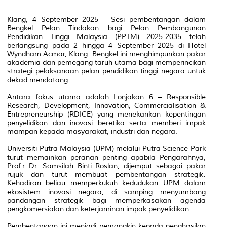
Klang, 4 September 2025 – Sesi pembentangan dalam
Bengkel Pelan Tindakan bagi Pelan Pembangunan
Pendidikan Tinggi Malaysia (PPTM) 2025-2035 telah
berlangsung pada 2 hingga 4 September 2025 di Hotel
Wyndham Acmar, Klang. Bengkel ini menghimpunkan pakar
akademia dan pemegang taruh utama bagi memperincikan
strategi pelaksanaan pelan pendidikan tinggi negara untuk
dekad mendatang.
Antara fokus utama adalah Lonjakan 6 – Responsible
Research, Development, Innovation, Commercialisation &
Entrepreneurship (RDICE) yang menekankan kepentingan
penyelidikan dan inovasi beretika serta memberi impak
mampan kepada masyarakat, industri dan negara.
Universiti Putra Malaysia (UPM) melalui Putra Science Park
turut memainkan peranan penting apabila Pengarahnya,
Prof.r Dr. Samsilah Binti Roslan, dijemput sebagai pakar
rujuk dan turut membuat pembentangan strategik.
Kehadiran beliau memperkukuh kedudukan UPM dalam
ekosistem inovasi negara, di samping menyumbang
pandangan strategik bagi memperkasakan agenda
pengkomersialan dan keterjaminan impak penyelidikan.
Pembentangan ini menjadi pemangkin kepada penghasilan