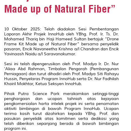
Made up of Natural Fiber”
10 Oktober 2025: Telah diadakan Sesi Pembentangan
Laporan Akhir Projek InnoHub oleh YBhg. Prof. Ir. Ts. Dr.
Mohamed Thariq bin Haji Hameed Sultan bertajuk “Drone
Frame Kit Made up of Natural Fiber” bersama penyelidik
pasaran, Encik Navaneetha Krishna a/l Chandran dan Encik
Yavinaash Naidu a/l Saravanakumar.
Sesi ini telah dipengerusikan oleh Prof. Madya Ir. Dr. Nur
'Aliaa Abd Rahman, Timbalan Pengarah (Pembangunan
Perniagaan) dan turut dihadiri oleh Prof. Madya Siti Rahayu
Hussin, Penyelaras Program InnoHub serta Dr. Nur Fadhilah
Khairil Mokhtar, Ketua Seksyen InnoHub.
Pihak Putra Science Park merakamkan setinggi-tinggi
penghargaan dan ucapan tahniah atas kejayaan
pengkomersialan harta intelek projek ini serta penamatan
aktiviti bimbingan di bawah Program InnoHub. Ucapan
terima kasih turut dizahirkan kepada YBhg. Prof. dan
pasukan penyelidik atas komitmen serta dedikasi yang
telah diberikan sepanjang berada di bawah bimbingan
program ini.