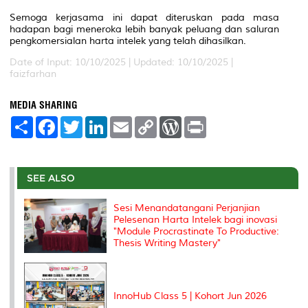
Semoga kerjasama ini dapat diteruskan pada masa
hadapan bagi meneroka lebih banyak peluang dan saluran
pengkomersialan harta intelek yang telah dihasilkan.
Date of Input: 10/10/2025 |
Updated: 10/10/2025 |
faizfarhan
MEDIA SHARING
S
F
T
L
E
C
W
P
h
a
w
i
m
o
o
r
a
c
i
n
a
p
r
i
r
e
t
k
i
y
d
n
e
b
t
e
l
L
P
t
o
e
d
i
r
SEE ALSO
o
r
I
n
e
k
n
k
s
Sesi Menandatangani Perjanjian
s
Pelesenan Harta Intelek bagi inovasi
"Module Procrastinate To Productive:
Thesis Writing Mastery"
InnoHub Class 5 | Kohort Jun 2026